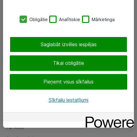
SIA „ATEA”
Obligātie
Analītiskie
Mārketinga
+(371) 67 81 90 50
eShop@atea.lv
Saglabāt izvēles iespējas
Ūnijas 15, Rīga
Tikai obligātie
Sekojiet mums
Pieņemt visus sīkfailus
LinkedIn
Facebook
Sīkfailu iestatījumi
Par Atea
Par Atea