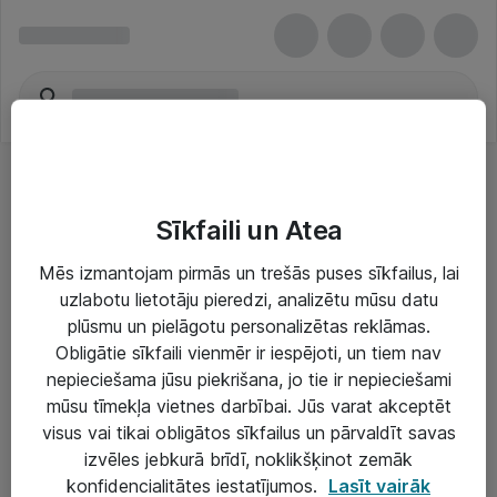
Sīkfaili un Atea
Mēs izmantojam pirmās un trešās puses sīkfailus, lai
uzlabotu lietotāju pieredzi, analizētu mūsu datu
Risinājumi & Pakalpojumi
plūsmu un pielāgotu personalizētas reklāmas.
Obligātie sīkfaili vienmēr ir iespējoti, un tiem nav
IT serviss un atbalsts
nepieciešama jūsu piekrišana, jo tie ir nepieciešami
IT infrastruktūra
mūsu tīmekļa vietnes darbībai. Jūs varat akceptēt
visus vai tikai obligātos sīkfailus un pārvaldīt savas
Darba vietu IT risinājumi
izvēles jebkurā brīdī, noklikšķinot zemāk
Serveri un datu centri
konfidencialitātes iestatījumos.
Lasīt vairāk