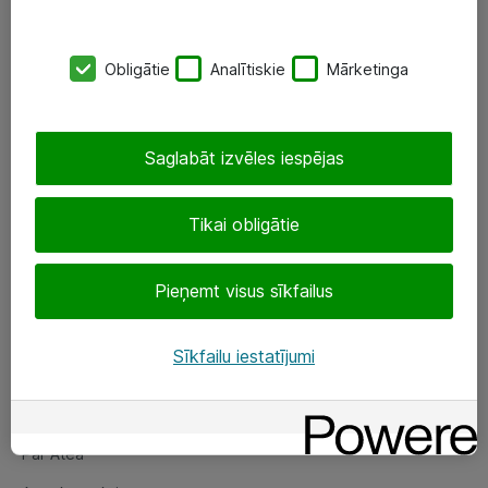
SIA „ATEA”
Obligātie
Analītiskie
Mārketinga
+(371) 67 81 90 50
eShop@atea.lv
Saglabāt izvēles iespējas
Ūnijas 15, Rīga
Tikai obligātie
Sekojiet mums
Pieņemt visus sīkfailus
LinkedIn
Facebook
Sīkfailu iestatījumi
Par Atea
Par Atea