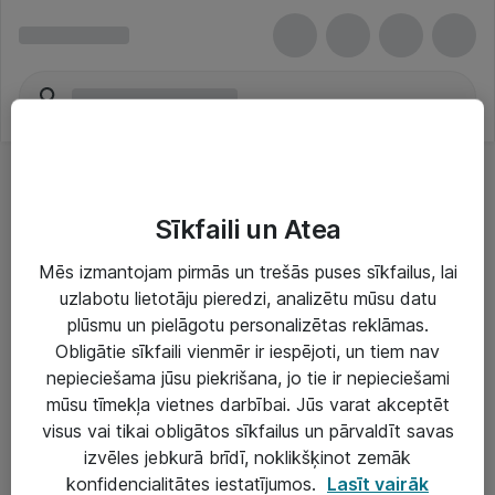
Sīkfaili un Atea
Mēs izmantojam pirmās un trešās puses sīkfailus, lai
uzlabotu lietotāju pieredzi, analizētu mūsu datu
Risinājumi & Pakalpojumi
plūsmu un pielāgotu personalizētas reklāmas.
Obligātie sīkfaili vienmēr ir iespējoti, un tiem nav
IT serviss un atbalsts
nepieciešama jūsu piekrišana, jo tie ir nepieciešami
IT infrastruktūra
mūsu tīmekļa vietnes darbībai. Jūs varat akceptēt
visus vai tikai obligātos sīkfailus un pārvaldīt savas
Darba vietu IT risinājumi
izvēles jebkurā brīdī, noklikšķinot zemāk
Serveri un datu centri
konfidencialitātes iestatījumos.
Lasīt vairāk