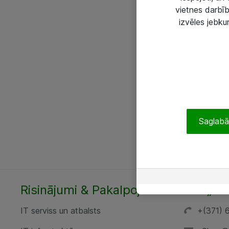
vietnes darbīb
izvēles jebku
Saglabāt
Risinājumi & Pakalpojumi
SIA „AT
IT serviss un atbalsts
+(371) 