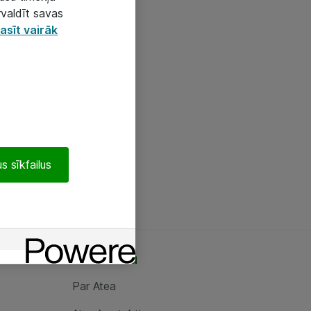
rvaldīt savas
asīt vairāk
s sīkfailus
Par Atea
Par Atea