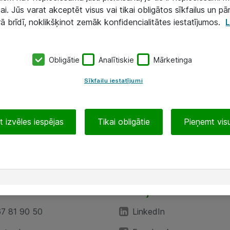
ai. Jūs varat akceptēt visus vai tikai obligātos sīkfailus un pā
rā brīdī, noklikšķinot zemāk konfidencialitātes iestatījumos.
L
Obligātie
Analītiskie
Mārketinga
Sīkfailu iestatījumi
 izvēles iespējas
Tikai obligātie
Pieņemt visu
EA”
Sekojiet mums
67 81 90 50
LinkedIn