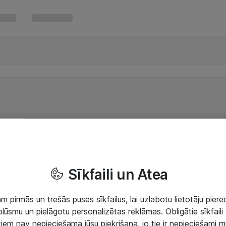
Sīkfaili un Atea
 pirmās un trešās puses sīkfailus, lai uzlabotu lietotāju piered
lūsmu un pielāgotu personalizētas reklāmas. Obligātie sīkfaili 
 tiem nav nepieciešama jūsu piekrišana, jo tie ir nepieciešami 