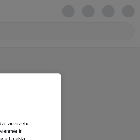
zi, analizētu
vienmēr ir
mūsu tīmekļa