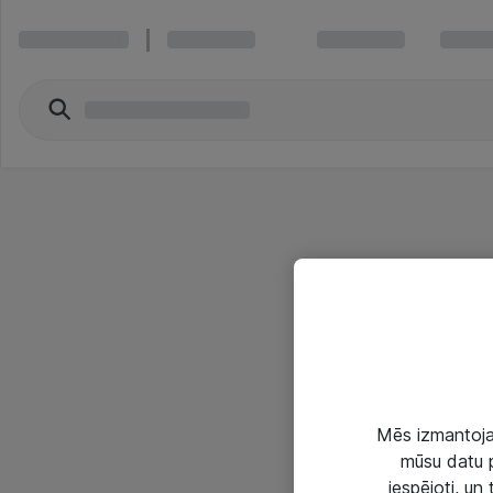
Mēs izmantojam
mūsu datu p
iespējoti, un