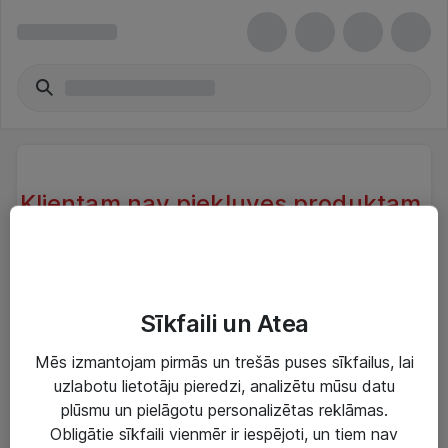
Klientam nav piekļuves produktam.
Klientam, kas atrodas sistēmā nav
piekļuve produktam.
Try another search or take a look at our similar
Sīkfaili un Atea
products below
Mēs izmantojam pirmās un trešās puses sīkfailus, lai
uzlabotu lietotāju pieredzi, analizētu mūsu datu
plūsmu un pielāgotu personalizētas reklāmas.
Obligātie sīkfaili vienmēr ir iespējoti, un tiem nav