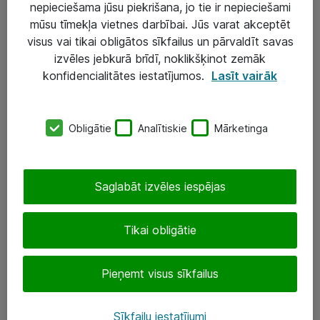
nepieciešama jūsu piekrišana, jo tie ir nepieciešami
mūsu tīmekļa vietnes darbībai. Jūs varat akceptēt
visus vai tikai obligātos sīkfailus un pārvaldīt savas
Risinājumi & Pakalpojumi
izvēles jebkurā brīdī, noklikšķinot zemāk
IT serviss un atbalsts
konfidencialitātes iestatījumos.
Lasīt vairāk
IT infrastruktūra
Darba vietu IT risinājumi
Obligātie
Analītiskie
Mārketinga
Serveri un datu centri
Saglabāt izvēles iespējas
SIA „ATEA”
+(371) 67 81 90 50
Tikai obligātie
eShop@atea.lv
Pieņemt visus sīkfailus
Ūnijas 15, Rīga
Sīkfailu iestatījumi