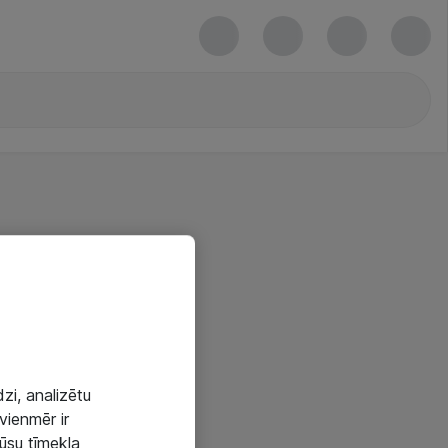
zi, analizētu
vienmēr ir
mūsu tīmekļa