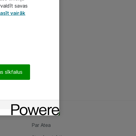
rvaldīt savas
asīt vairāk
s sīkfailus
Par Atea
Par Atea