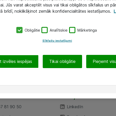
ai. Jūs varat akceptēt visus vai tikai obligātos sīkfailus un pā
rā brīdī, noklikšķinot zemāk konfidencialitātes iestatījumos.
L
Obligātie
Analītiskie
Mārketinga
Sīkfailu iestatījumi
 izvēles iespējas
Tikai obligātie
Pieņemt visu
EA”
Sekojiet mums
67 81 90 50
LinkedIn