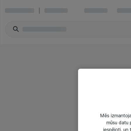
Mēs izmantojam
mūsu datu p
iespējoti, un