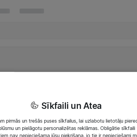
Sīkfaili un Atea
 pirmās un trešās puses sīkfailus, lai uzlabotu lietotāju piered
lūsmu un pielāgotu personalizētas reklāmas. Obligātie sīkfaili 
 tiem nav nepieciešama jūsu piekrišana, jo tie ir nepieciešami 