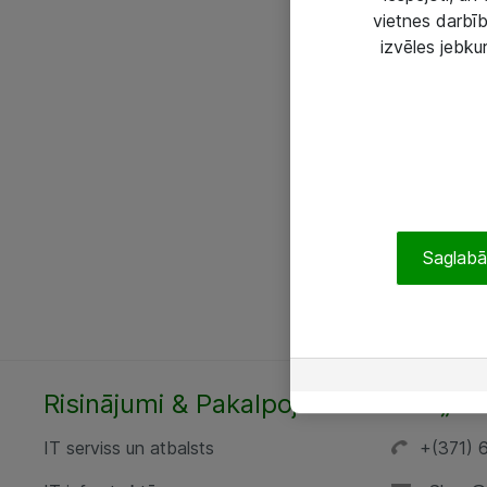
vietnes darbīb
izvēles jebku
Saglabāt
Risinājumi & Pakalpojumi
SIA „AT
IT serviss un atbalsts
+(371) 