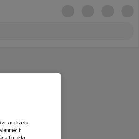
zi, analizētu
vienmēr ir
mūsu tīmekļa