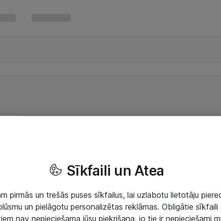
Sīkfaili un Atea
 pirmās un trešās puses sīkfailus, lai uzlabotu lietotāju piered
lūsmu un pielāgotu personalizētas reklāmas. Obligātie sīkfaili 
 tiem nav nepieciešama jūsu piekrišana, jo tie ir nepieciešami 