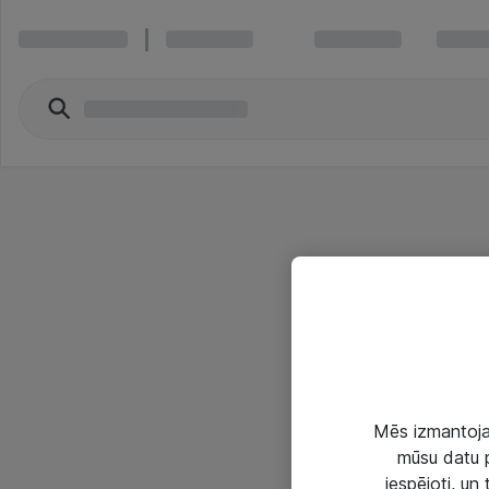
Mēs izmantojam
mūsu datu p
iespējoti, un