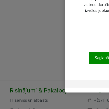
vietnes darbīb
izvēles jebku
Saglabāt
Risinājumi & Pakalpojumi
SIA „AT
IT serviss un atbalsts
+(371) 