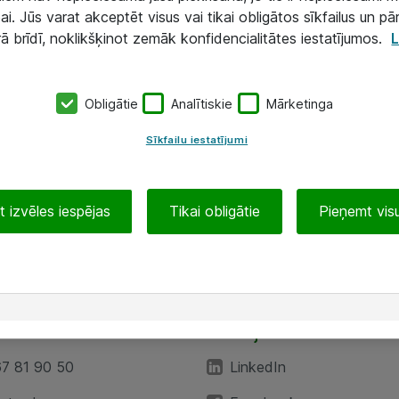
ai. Jūs varat akceptēt visus vai tikai obligātos sīkfailus un pā
rā brīdī, noklikšķinot zemāk konfidencialitātes iestatījumos.
L
Obligātie
Analītiskie
Mārketinga
Sīkfailu iestatījumi
 izvēles iespējas
Tikai obligātie
Pieņemt visu
EA”
Sekojiet mums
67 81 90 50
LinkedIn