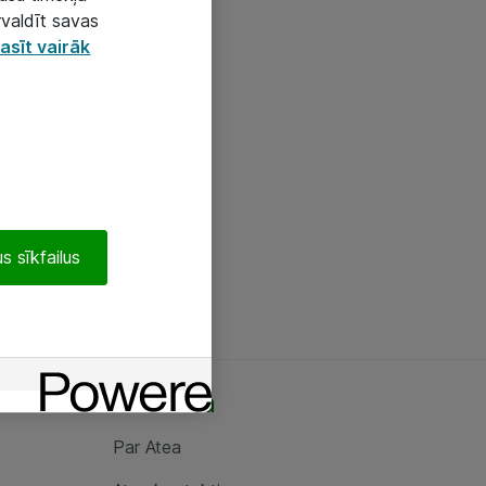
rvaldīt savas
asīt vairāk
s sīkfailus
Par Atea
Par Atea