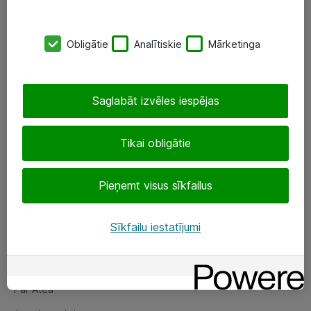
SIA „ATEA”
Obligātie
Analītiskie
Mārketinga
+(371) 67 81 90 50
eShop@atea.lv
Saglabāt izvēles iespējas
Ūnijas 15, Rīga
Tikai obligātie
Sekojiet mums
Pieņemt visus sīkfailus
LinkedIn
Facebook
Sīkfailu iestatījumi
Par Atea
Par Atea