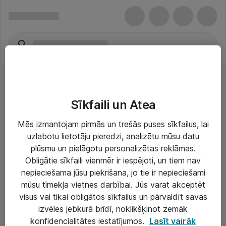
Sīkfaili un Atea
Mēs izmantojam pirmās un trešās puses sīkfailus, lai
uzlabotu lietotāju pieredzi, analizētu mūsu datu
Risinājumi & Pakalpojumi
plūsmu un pielāgotu personalizētas reklāmas.
Obligātie sīkfaili vienmēr ir iespējoti, un tiem nav
IT serviss un atbalsts
nepieciešama jūsu piekrišana, jo tie ir nepieciešami
IT infrastruktūra
mūsu tīmekļa vietnes darbībai. Jūs varat akceptēt
visus vai tikai obligātos sīkfailus un pārvaldīt savas
Darba vietu IT risinājumi
izvēles jebkurā brīdī, noklikšķinot zemāk
Serveri un datu centri
konfidencialitātes iestatījumos.
Lasīt vairāk