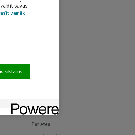
rvaldīt savas
asīt vairāk
s sīkfailus
Par Atea
Par Atea