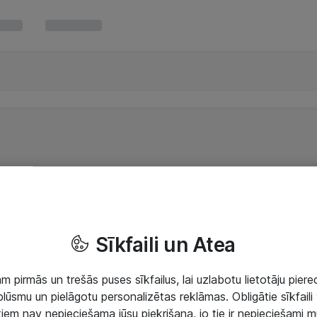
Sīkfaili un Atea
 pirmās un trešās puses sīkfailus, lai uzlabotu lietotāju piered
lūsmu un pielāgotu personalizētas reklāmas. Obligātie sīkfaili 
 tiem nav nepieciešama jūsu piekrišana, jo tie ir nepieciešami 