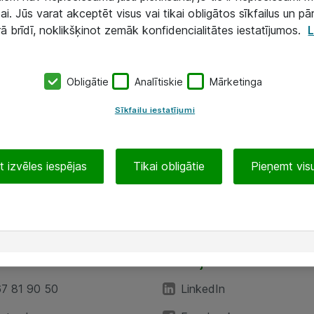
ai. Jūs varat akceptēt visus vai tikai obligātos sīkfailus un pā
rā brīdī, noklikšķinot zemāk konfidencialitātes iestatījumos.
L
Obligātie
Analītiskie
Mārketinga
Sīkfailu iestatījumi
 izvēles iespējas
Tikai obligātie
Pieņemt visu
EA”
Sekojiet mums
67 81 90 50
LinkedIn