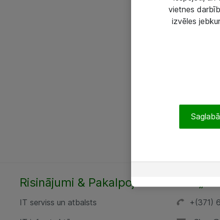
vietnes darbīb
izvēles jebku
Saglabāt
Risinājumi & Pakalpojumi
SIA „AT
IT serviss un atbalsts
+(371) 