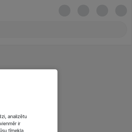
zi, analizētu
vienmēr ir
mūsu tīmekļa