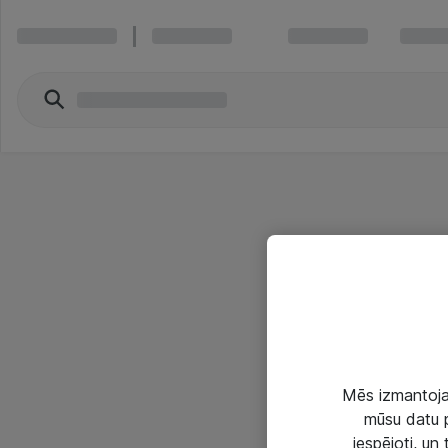
Mēs izmantojam
mūsu datu p
iespējoti, un