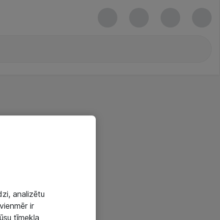
zi, analizētu
vienmēr ir
mūsu tīmekļa