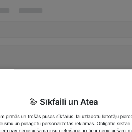
Sīkfaili un Atea
 pirmās un trešās puses sīkfailus, lai uzlabotu lietotāju piered
lūsmu un pielāgotu personalizētas reklāmas. Obligātie sīkfaili 
 tiem nav nepieciešama jūsu piekrišana, jo tie ir nepieciešami 