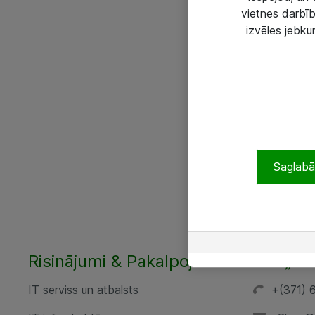
vietnes darbīb
izvēles jebku
Saglabāt
Risinājumi & Pakalpojumi
SIA „AT
IT serviss un atbalsts
+(371) 