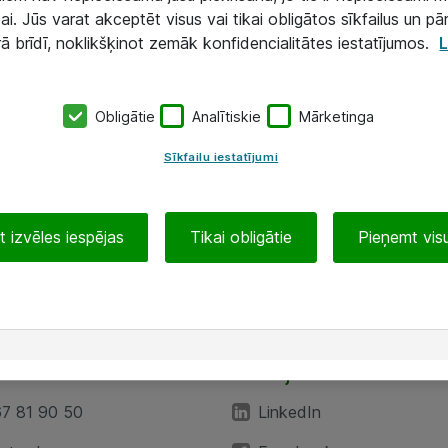
ai. Jūs varat akceptēt visus vai tikai obligātos sīkfailus un pā
rā brīdī, noklikšķinot zemāk konfidencialitātes iestatījumos.
L
Obligātie
Analītiskie
Mārketinga
Sīkfailu iestatījumi
 izvēles iespējas
Tikai obligātie
Pieņemt visu
EA”
Sekojiet mums
67 81 90 50
LinkedIn