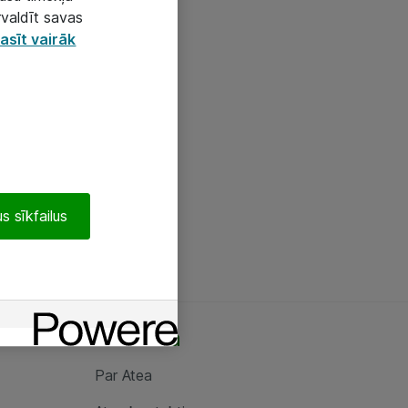
rvaldīt savas
asīt vairāk
s sīkfailus
Par Atea
Par Atea