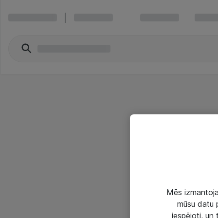
Mēs izmantojam
mūsu datu p
iespējoti, un