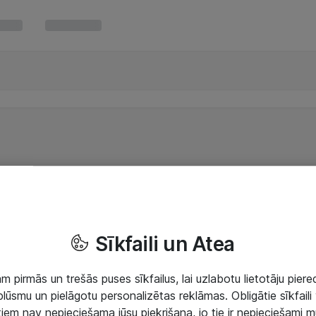
Sīkfaili un Atea
 pirmās un trešās puses sīkfailus, lai uzlabotu lietotāju piered
lūsmu un pielāgotu personalizētas reklāmas. Obligātie sīkfaili 
 tiem nav nepieciešama jūsu piekrišana, jo tie ir nepieciešami 