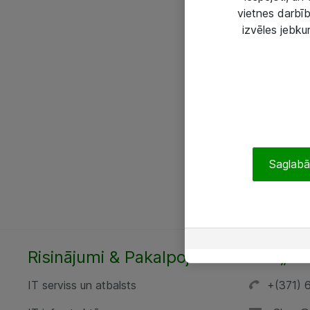
vietnes darbīb
izvēles jebku
Saglabāt
Risinājumi & Pakalpojumi
SIA „AT
IT serviss un atbalsts
+(371) 