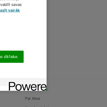
rvaldīt savas
asīt vairāk
s sīkfailus
Par Atea
Par Atea