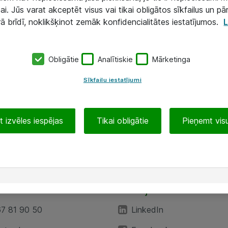
ai. Jūs varat akceptēt visus vai tikai obligātos sīkfailus un pā
rā brīdī, noklikšķinot zemāk konfidencialitātes iestatījumos.
L
Obligātie
Analītiskie
Mārketinga
Sīkfailu iestatījumi
 izvēles iespējas
Tikai obligātie
Pieņemt visu
EA”
Sekojiet mums
67 81 90 50
LinkedIn