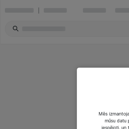
Mēs izmantojam
mūsu datu p
iespējoti, un