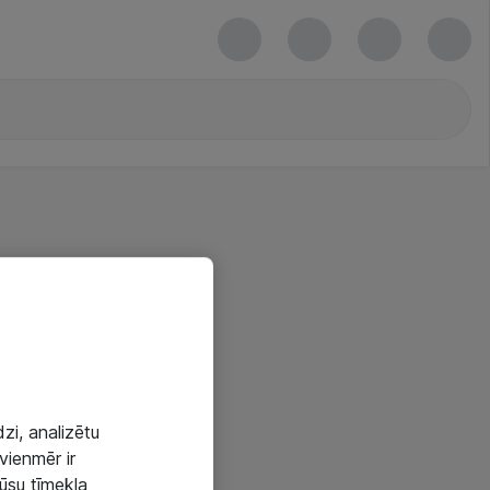
zi, analizētu
vienmēr ir
mūsu tīmekļa