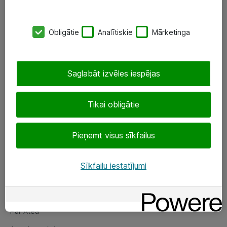
SIA „ATEA”
Obligātie
Analītiskie
Mārketinga
+(371) 67 81 90 50
eShop@atea.lv
Saglabāt izvēles iespējas
Ūnijas 15, Rīga
Tikai obligātie
Sekojiet mums
Pieņemt visus sīkfailus
LinkedIn
Facebook
Sīkfailu iestatījumi
Par Atea
Par Atea