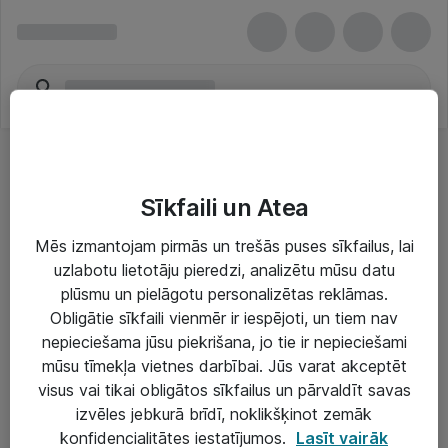
Sīkfaili un Atea
Mēs izmantojam pirmās un trešās puses sīkfailus, lai
uzlabotu lietotāju pieredzi, analizētu mūsu datu
Risinājumi & Pakalpojumi
plūsmu un pielāgotu personalizētas reklāmas.
Obligātie sīkfaili vienmēr ir iespējoti, un tiem nav
IT serviss un atbalsts
nepieciešama jūsu piekrišana, jo tie ir nepieciešami
IT infrastruktūra
mūsu tīmekļa vietnes darbībai. Jūs varat akceptēt
visus vai tikai obligātos sīkfailus un pārvaldīt savas
Darba vietu IT risinājumi
izvēles jebkurā brīdī, noklikšķinot zemāk
Serveri un datu centri
konfidencialitātes iestatījumos.
Lasīt vairāk