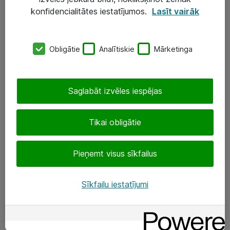
Darba vietu IT risinājumi
konfidencialitātes iestatījumos.
Lasīt vairāk
Serveri un datu centri
Obligātie
Analītiskie
Mārketinga
SIA „ATEA”
+(371) 67 81 90 50
Saglabāt izvēles iespējas
eShop@atea.lv
Ūnijas 15, Rīga
Tikai obligātie
Sekojiet mums
Pieņemt visus sīkfailus
LinkedIn
Sīkfailu iestatījumi
Facebook
Par Atea