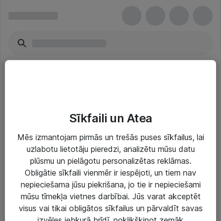
TV & monitoru stiprinājumi
Sīkfaili un Atea
Mēs izmantojam pirmās un trešās puses sīkfailus, lai
uzlabotu lietotāju pieredzi, analizētu mūsu datu
plūsmu un pielāgotu personalizētas reklāmas.
Risinājumi & Pakalpojumi
Obligātie sīkfaili vienmēr ir iespējoti, un tiem nav
nepieciešama jūsu piekrišana, jo tie ir nepieciešami
IT serviss un atbalsts
mūsu tīmekļa vietnes darbībai. Jūs varat akceptēt
IT infrastruktūra
visus vai tikai obligātos sīkfailus un pārvaldīt savas
izvēles jebkurā brīdī, noklikšķinot zemāk