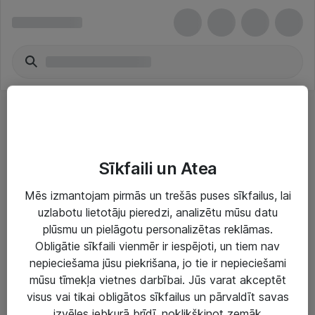
Calculators
Sīkfaili un Atea
Mēs izmantojam pirmās un trešās puses sīkfailus, lai
uzlabotu lietotāju pieredzi, analizētu mūsu datu
plūsmu un pielāgotu personalizētas reklāmas.
Risinājumi & Pakalpojumi
Obligātie sīkfaili vienmēr ir iespējoti, un tiem nav
nepieciešama jūsu piekrišana, jo tie ir nepieciešami
IT serviss un atbalsts
mūsu tīmekļa vietnes darbībai. Jūs varat akceptēt
IT infrastruktūra
visus vai tikai obligātos sīkfailus un pārvaldīt savas
izvēles jebkurā brīdī, noklikšķinot zemāk