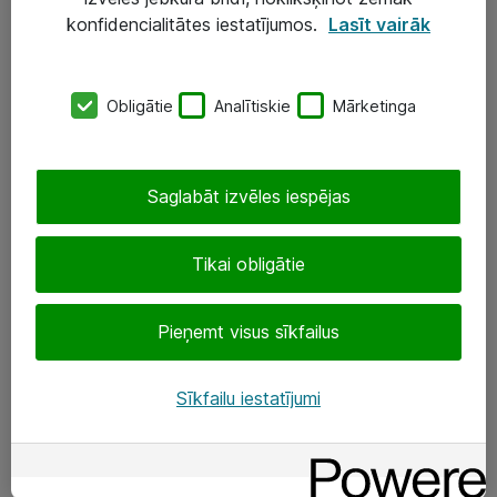
Darba vietu IT risinājumi
konfidencialitātes iestatījumos.
Lasīt vairāk
Serveri un datu centri
Obligātie
Analītiskie
Mārketinga
SIA „ATEA”
+(371) 67 81 90 50
Saglabāt izvēles iespējas
eShop@atea.lv
Ūnijas 15, Rīga
Tikai obligātie
Sekojiet mums
Pieņemt visus sīkfailus
LinkedIn
Sīkfailu iestatījumi
Facebook
Par Atea