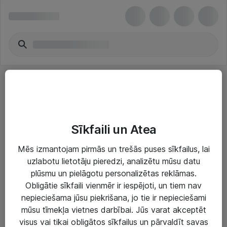
Klēpjdatoru un planšetdatoru piederumi -
2direct
Sīkfaili un Atea
Mēs izmantojam pirmās un trešās puses sīkfailus, lai
uzlabotu lietotāju pieredzi, analizētu mūsu datu
plūsmu un pielāgotu personalizētas reklāmas.
Obligātie sīkfaili vienmēr ir iespējoti, un tiem nav
Risinājumi & Pakalpojumi
nepieciešama jūsu piekrišana, jo tie ir nepieciešami
mūsu tīmekļa vietnes darbībai. Jūs varat akceptēt
IT serviss un atbalsts
visus vai tikai obligātos sīkfailus un pārvaldīt savas