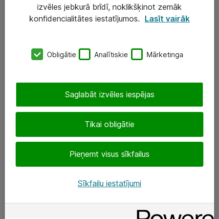
IT infrastruktūra
izvēles jebkurā brīdī, noklikšķinot zemāk
konfidencialitātes iestatījumos.
Lasīt vairāk
Darba vietu IT risinājumi
Serveri un datu centri
Obligātie
Analītiskie
Mārketinga
SIA „ATEA”
+(371) 67 81 90 50
Saglabāt izvēles iespējas
eShop@atea.lv
Tikai obligātie
Ūnijas 15, Rīga
Pieņemt visus sīkfailus
Sekojiet mums
LinkedIn
Sīkfailu iestatījumi
Facebook