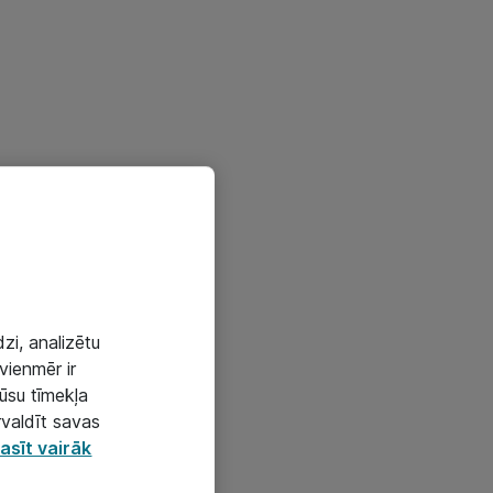
zi, analizētu
vienmēr ir
mūsu tīmekļa
rvaldīt savas
asīt vairāk