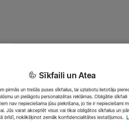
Sīkfaili un Atea
 pirmās un trešās puses sīkfailus, lai uzlabotu lietotāju piered
lūsmu un pielāgotu personalizētas reklāmas. Obligātie sīkfaili 
 tiem nav nepieciešama jūsu piekrišana, jo tie ir nepieciešami 
ai. Jūs varat akceptēt visus vai tikai obligātos sīkfailus un pā
rā brīdī, noklikšķinot zemāk konfidencialitātes iestatījumos.
L