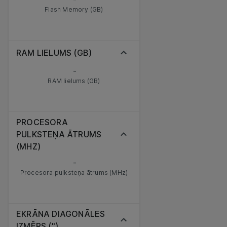
Flash Memory (GB)
RAM LIELUMS (GB)
-
RAM lielums (GB)
PROCESORA
PULKSTEŅA ĀTRUMS
(MHZ)
-
Procesora pulksteņa ātrums (MHz)
EKRĀNA DIAGONĀLES
IZMĒRS (")