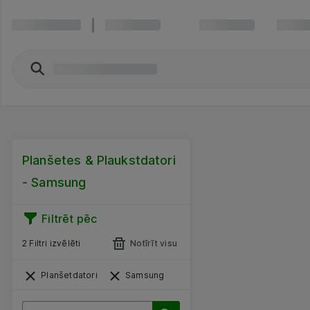
Planšetes & Plaukstdatori
- Samsung
Filtrēt pēc
2 Filtri izvēlēti
Notīrīt visu
Planšetdatori
Samsung