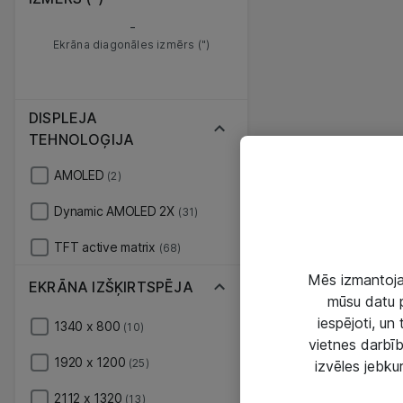
-
Ekrāna diagonāles izmērs (")
DISPLEJA
TEHNOLOĢIJA
AMOLED
(2)
Dynamic AMOLED 2X
(31)
TFT active matrix
(68)
Mēs izmantojam
EKRĀNA IZŠĶIRTSPĒJA
mūsu datu p
iespējoti, un
1340 x 800
(10)
vietnes darbīb
1920 x 1200
(25)
izvēles jebku
2112 x 1320
(13)