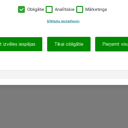
Obligātie
Analītiskie
Mārketinga
Sīkfailu iestatījumi
 izvēles iespējas
Tikai obligātie
Pieņemt visu