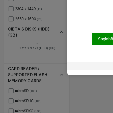
2304 x 1440
(11)
2560 x 1600
(12)
CIETAIS DISKS (HDD)
(GB)
Saglabāt
-
Cietais disks (HDD) (GB)
CARD READER /
SUPPORTED FLASH
MEMORY CARDS
microSD
(101)
microSDHC
(101)
microSDXC
(101)