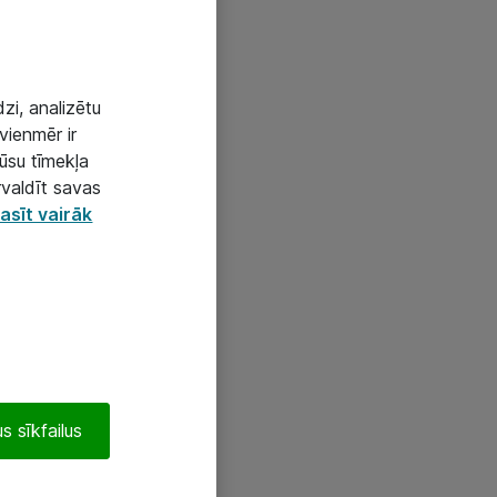
zi, analizētu
vienmēr ir
mūsu tīmekļa
rvaldīt savas
asīt vairāk
s sīkfailus