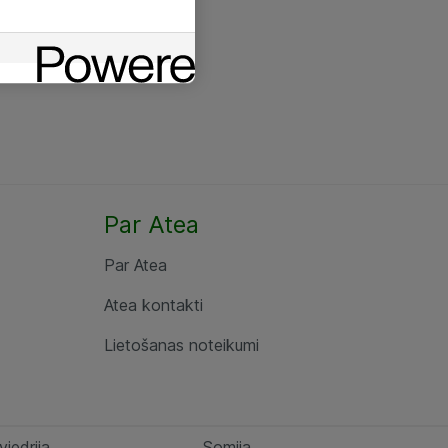
Par Atea
Par Atea
Atea kontakti
Lietošanas noteikumi
viedrija
Somija