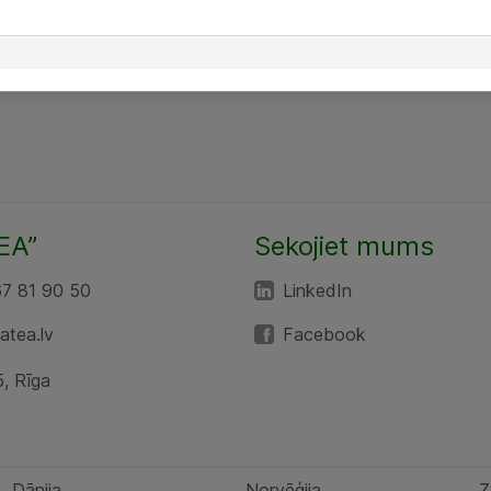
EA”
Sekojiet mums
67 81 90 50
LinkedIn
tea.lv
Facebook
5, Rīga
Dānija
Norvēģija
Z