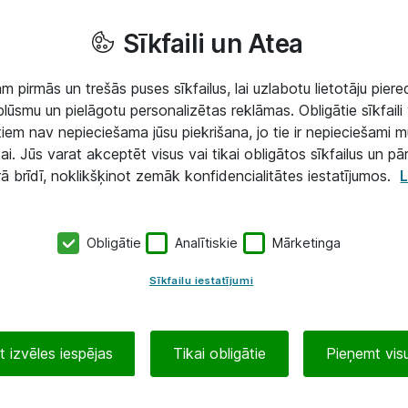
Sīkfaili un Atea
 pirmās un trešās puses sīkfailus, lai uzlabotu lietotāju piered
lūsmu un pielāgotu personalizētas reklāmas. Obligātie sīkfaili 
 tiem nav nepieciešama jūsu piekrišana, jo tie ir nepieciešami 
ai. Jūs varat akceptēt visus vai tikai obligātos sīkfailus un pā
rā brīdī, noklikšķinot zemāk konfidencialitātes iestatījumos.
L
Obligātie
Analītiskie
Mārketinga
Sīkfailu iestatījumi
 izvēles iespējas
Tikai obligātie
Pieņemt visu