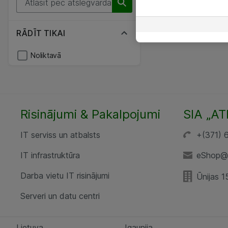
RĀDĪT TIKAI
Noliktavā
Risinājumi & Pakalpojumi
SIA „AT
IT serviss un atbalsts
+(371) 
IT infrastruktūra
eShop@a
Darba vietu IT risinājumi
Ūnijas 1
Serveri un datu centri
Lietuva
Igaunija