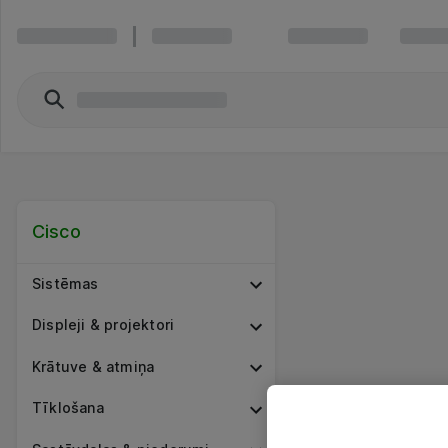
Cisco
Sistēmas
Displeji & projektori
Krātuve & atmiņa
Tīklošana