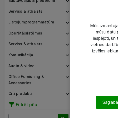
Sastāvdaļas & piederumi
Serviss & atbalsts
Lietojumprogrammatūra
Mēs izmantojam
mūsu datu p
Operētājsistēmas
iespējoti, un
Serviss & atbalsts
vietnes darbīb
izvēles jebku
Komunikācija
Audio & video
Office Furnishing &
Accessories
Citi produkti
Saglabāt
Filtrēt pēc