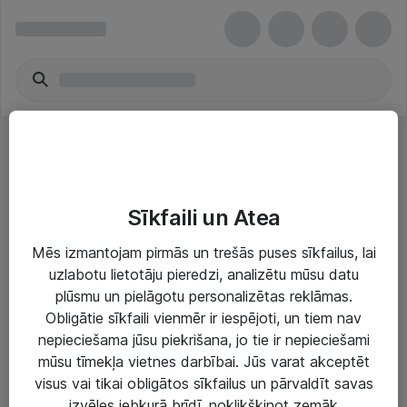
Fujifilm
Sīkfaili un Atea
Mēs izmantojam pirmās un trešās puses sīkfailus, lai
uzlabotu lietotāju pieredzi, analizētu mūsu datu
plūsmu un pielāgotu personalizētas reklāmas.
Risinājumi & Pakalpojumi
Obligātie sīkfaili vienmēr ir iespējoti, un tiem nav
nepieciešama jūsu piekrišana, jo tie ir nepieciešami
IT serviss un atbalsts
mūsu tīmekļa vietnes darbībai. Jūs varat akceptēt
IT infrastruktūra
visus vai tikai obligātos sīkfailus un pārvaldīt savas
izvēles jebkurā brīdī, noklikšķinot zemāk