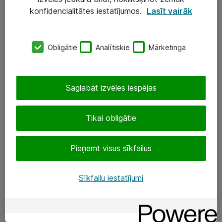
Darba vietu IT risinājumi
konfidencialitātes iestatījumos.
Lasīt vairāk
Serveri un datu centri
Obligātie
Analītiskie
Mārketinga
SIA „ATEA”
+(371) 67 81 90 50
Saglabāt izvēles iespējas
eShop@atea.lv
Ūnijas 15, Rīga
Tikai obligātie
Sekojiet mums
Pieņemt visus sīkfailus
LinkedIn
Sīkfailu iestatījumi
Facebook
Par Atea