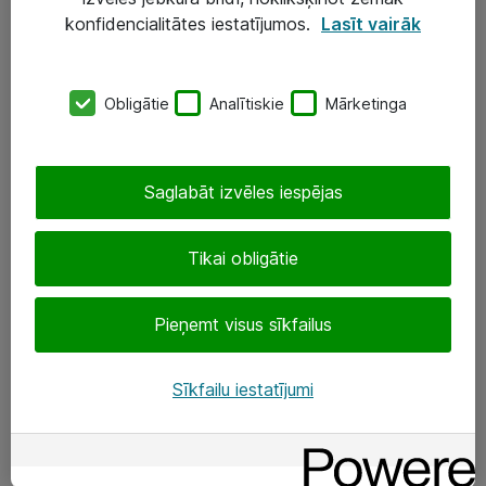
Darba vietu IT risinājumi
konfidencialitātes iestatījumos.
Lasīt vairāk
Serveri un datu centri
Obligātie
Analītiskie
Mārketinga
SIA „ATEA”
+(371) 67 81 90 50
Saglabāt izvēles iespējas
eShop@atea.lv
Ūnijas 15, Rīga
Tikai obligātie
Sekojiet mums
Pieņemt visus sīkfailus
LinkedIn
Sīkfailu iestatījumi
Facebook
Par Atea