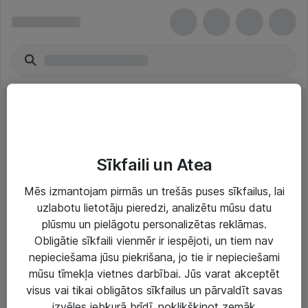
MSI
Sīkfaili un Atea
Mēs izmantojam pirmās un trešās puses sīkfailus, lai
uzlabotu lietotāju pieredzi, analizētu mūsu datu
plūsmu un pielāgotu personalizētas reklāmas.
Risinājumi & Pakalpojumi
Obligātie sīkfaili vienmēr ir iespējoti, un tiem nav
nepieciešama jūsu piekrišana, jo tie ir nepieciešami
IT serviss un atbalsts
mūsu tīmekļa vietnes darbībai. Jūs varat akceptēt
IT infrastruktūra
visus vai tikai obligātos sīkfailus un pārvaldīt savas
izvēles jebkurā brīdī, noklikšķinot zemāk