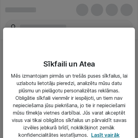
Sīkfaili un Atea
Mēs izmantojam pirmās un trešās puses sīkfailus, lai
uzlabotu lietotāju pieredzi, analizētu mūsu datu
Risinājumi & Pakalpojumi
plūsmu un pielāgotu personalizētas reklāmas.
Obligātie sīkfaili vienmēr ir iespējoti, un tiem nav
IT serviss un atbalsts
nepieciešama jūsu piekrišana, jo tie ir nepieciešami
IT infrastruktūra
mūsu tīmekļa vietnes darbībai. Jūs varat akceptēt
visus vai tikai obligātos sīkfailus un pārvaldīt savas
Darba vietu IT risinājumi
izvēles jebkurā brīdī, noklikšķinot zemāk
Serveri un datu centri
konfidencialitātes iestatījumos.
Lasīt vairāk