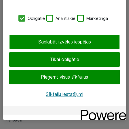
SIA „ATEA”
Obligātie
Analītiskie
Mārketinga
+(371) 67 81 90 50
eShop@atea.lv
Saglabāt izvēles iespējas
Ūnijas 15, Rīga
Tikai obligātie
Sekojiet mums
Pieņemt visus sīkfailus
LinkedIn
Facebook
Sīkfailu iestatījumi
Par Atea
Par Atea