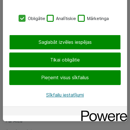
SIA „ATEA”
Obligātie
Analītiskie
Mārketinga
+(371) 67 81 90 50
eShop@atea.lv
Saglabāt izvēles iespējas
Ūnijas 15, Rīga
Tikai obligātie
Sekojiet mums
Pieņemt visus sīkfailus
LinkedIn
Facebook
Sīkfailu iestatījumi
Par Atea
Par Atea