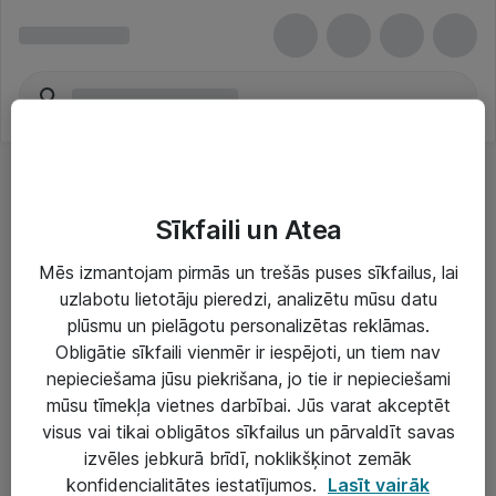
Sīkfaili un Atea
Mēs izmantojam pirmās un trešās puses sīkfailus, lai
uzlabotu lietotāju pieredzi, analizētu mūsu datu
Risinājumi & Pakalpojumi
plūsmu un pielāgotu personalizētas reklāmas.
Obligātie sīkfaili vienmēr ir iespējoti, un tiem nav
IT serviss un atbalsts
nepieciešama jūsu piekrišana, jo tie ir nepieciešami
IT infrastruktūra
mūsu tīmekļa vietnes darbībai. Jūs varat akceptēt
visus vai tikai obligātos sīkfailus un pārvaldīt savas
Darba vietu IT risinājumi
izvēles jebkurā brīdī, noklikšķinot zemāk
Serveri un datu centri
konfidencialitātes iestatījumos.
Lasīt vairāk