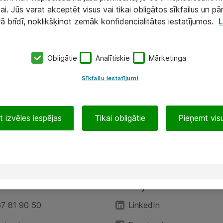
ai. Jūs varat akceptēt visus vai tikai obligātos sīkfailus un pā
rā brīdī, noklikšķinot zemāk konfidencialitātes iestatījumos.
L
Obligātie
Analītiskie
Mārketinga
Sīkfailu iestatījumi
 izvēles iespējas
Tikai obligātie
Pieņemt visu
EA”
Sekojiet mums
67 81 90 50
LinkedIn