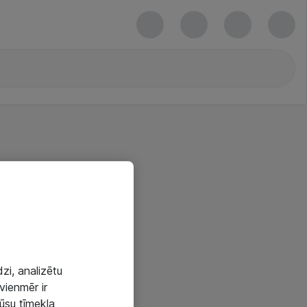
zi, analizētu
vienmēr ir
mūsu tīmekļa