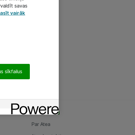
rvaldīt savas
asīt vairāk
s sīkfailus
Par Atea
Par Atea