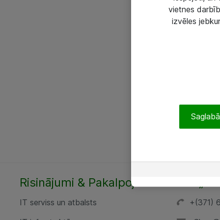
vietnes darbīb
izvēles jebku
Saglabāt
Risinājumi & Pakalpojumi
SIA „AT
IT serviss un atbalsts
+(371) 