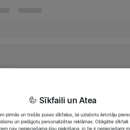
Sīkfaili un Atea
 pirmās un trešās puses sīkfailus, lai uzlabotu lietotāju piered
lūsmu un pielāgotu personalizētas reklāmas. Obligātie sīkfaili 
 tiem nav nepieciešama jūsu piekrišana, jo tie ir nepieciešami 