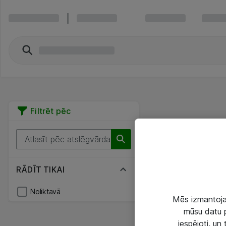
Filtrēt pēc
RĀDĪT TIKAI
Noliktavā
Mēs izmantojam
mūsu datu p
iespējoti, un