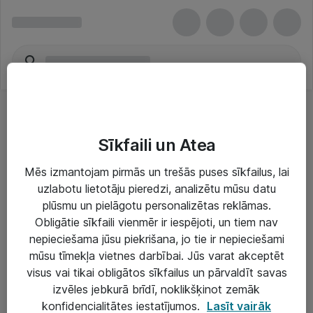
Sīkfaili un Atea
Mēs izmantojam pirmās un trešās puses sīkfailus, lai
uzlabotu lietotāju pieredzi, analizētu mūsu datu
Risinājumi & Pakalpojumi
plūsmu un pielāgotu personalizētas reklāmas.
Obligātie sīkfaili vienmēr ir iespējoti, un tiem nav
IT serviss un atbalsts
nepieciešama jūsu piekrišana, jo tie ir nepieciešami
IT infrastruktūra
mūsu tīmekļa vietnes darbībai. Jūs varat akceptēt
visus vai tikai obligātos sīkfailus un pārvaldīt savas
Darba vietu IT risinājumi
izvēles jebkurā brīdī, noklikšķinot zemāk
Serveri un datu centri
konfidencialitātes iestatījumos.
Lasīt vairāk