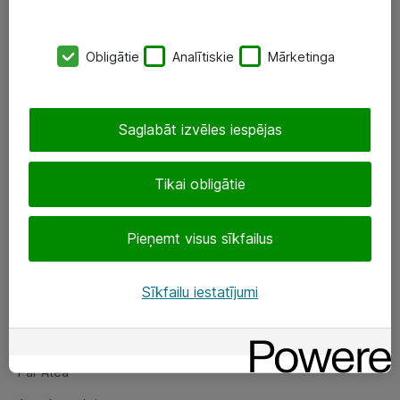
SIA „ATEA”
Obligātie
Analītiskie
Mārketinga
+(371) 67 81 90 50
eShop@atea.lv
Saglabāt izvēles iespējas
Ūnijas 15, Rīga
Tikai obligātie
Sekojiet mums
Pieņemt visus sīkfailus
LinkedIn
Facebook
Sīkfailu iestatījumi
Par Atea
Par Atea