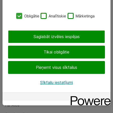
SIA „ATEA”
Obligātie
Analītiskie
Mārketinga
+(371) 67 81 90 50
eShop@atea.lv
Saglabāt izvēles iespējas
Ūnijas 15, Rīga
Tikai obligātie
Sekojiet mums
Pieņemt visus sīkfailus
LinkedIn
Facebook
Sīkfailu iestatījumi
Par Atea
Par Atea