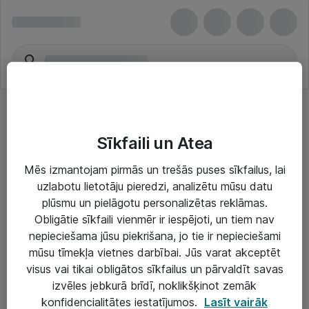
Sīkfaili un Atea
Mēs izmantojam pirmās un trešās puses sīkfailus, lai
uzlabotu lietotāju pieredzi, analizētu mūsu datu
Risinājumi & Pakalpojumi
plūsmu un pielāgotu personalizētas reklāmas.
Obligātie sīkfaili vienmēr ir iespējoti, un tiem nav
IT serviss un atbalsts
nepieciešama jūsu piekrišana, jo tie ir nepieciešami
IT infrastruktūra
mūsu tīmekļa vietnes darbībai. Jūs varat akceptēt
visus vai tikai obligātos sīkfailus un pārvaldīt savas
Darba vietu IT risinājumi
izvēles jebkurā brīdī, noklikšķinot zemāk
Serveri un datu centri
konfidencialitātes iestatījumos.
Lasīt vairāk