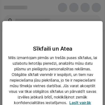
Sīkfaili un Atea
Mēs izmantojam pirmās un trešās puses sīkfailus, lai
uzlabotu lietotāju pieredzi, analizētu mūsu datu
Risinājumi & Pakalpojumi
plūsmu un pielāgotu personalizētas reklāmas.
Obligātie sīkfaili vienmēr ir iespējoti, un tiem nav
IT serviss un atbalsts
nepieciešama jūsu piekrišana, jo tie ir nepieciešami
IT infrastruktūra
mūsu tīmekļa vietnes darbībai. Jūs varat akceptēt
visus vai tikai obligātos sīkfailus un pārvaldīt savas
Darba vietu IT risinājumi
izvēles jebkurā brīdī, noklikšķinot zemāk
Serveri un datu centri
konfidencialitātes iestatījumos.
Lasīt vairāk