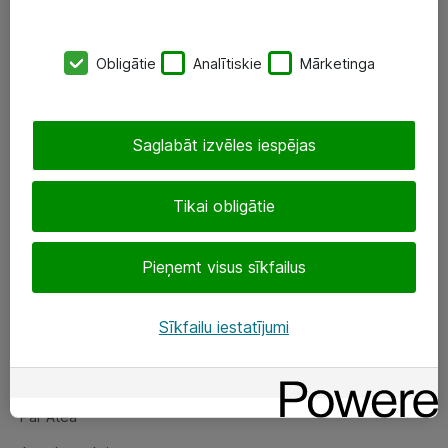
SIA „ATEA”
Obligātie
Analītiskie
Mārketinga
+(371) 67 81 90 50
eShop@atea.lv
Saglabāt izvēles iespējas
Ūnijas 15, Rīga
Tikai obligātie
Sekojiet mums
Pieņemt visus sīkfailus
LinkedIn
Facebook
Sīkfailu iestatījumi
Par Atea
Par Atea