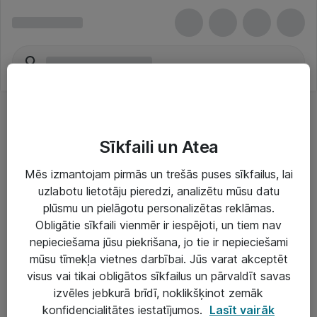
Sīkfaili un Atea
Mēs izmantojam pirmās un trešās puses sīkfailus, lai
uzlabotu lietotāju pieredzi, analizētu mūsu datu
Risinājumi & Pakalpojumi
plūsmu un pielāgotu personalizētas reklāmas.
Obligātie sīkfaili vienmēr ir iespējoti, un tiem nav
IT serviss un atbalsts
nepieciešama jūsu piekrišana, jo tie ir nepieciešami
IT infrastruktūra
mūsu tīmekļa vietnes darbībai. Jūs varat akceptēt
visus vai tikai obligātos sīkfailus un pārvaldīt savas
Darba vietu IT risinājumi
izvēles jebkurā brīdī, noklikšķinot zemāk
Serveri un datu centri
konfidencialitātes iestatījumos.
Lasīt vairāk