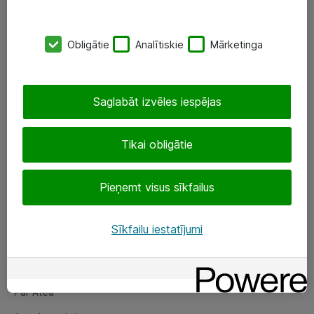
SIA „ATEA”
Obligātie
Analītiskie
Mārketinga
+(371) 67 81 90 50
eShop@atea.lv
Saglabāt izvēles iespējas
Ūnijas 15, Rīga
Tikai obligātie
Sekojiet mums
Pieņemt visus sīkfailus
LinkedIn
Facebook
Sīkfailu iestatījumi
Par Atea
Par Atea