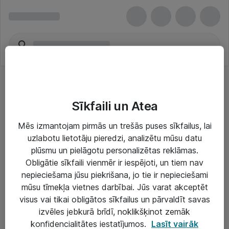
Sīkfaili un Atea
Mēs izmantojam pirmās un trešās puses sīkfailus, lai
uzlabotu lietotāju pieredzi, analizētu mūsu datu
Risinājumi & Pakalpojumi
plūsmu un pielāgotu personalizētas reklāmas.
Obligātie sīkfaili vienmēr ir iespējoti, un tiem nav
IT serviss un atbalsts
nepieciešama jūsu piekrišana, jo tie ir nepieciešami
IT infrastruktūra
mūsu tīmekļa vietnes darbībai. Jūs varat akceptēt
visus vai tikai obligātos sīkfailus un pārvaldīt savas
Darba vietu IT risinājumi
izvēles jebkurā brīdī, noklikšķinot zemāk
Serveri un datu centri
konfidencialitātes iestatījumos.
Lasīt vairāk