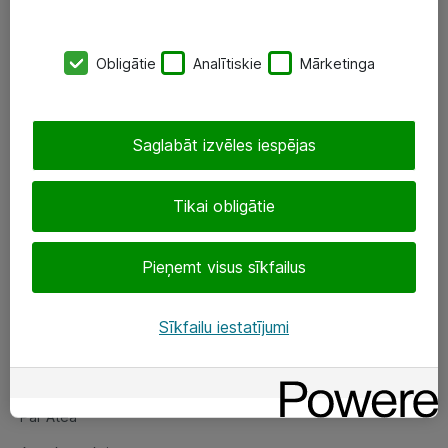
SIA „ATEA”
Obligātie
Analītiskie
Mārketinga
+(371) 67 81 90 50
eShop@atea.lv
Saglabāt izvēles iespējas
Ūnijas 15, Rīga
Tikai obligātie
Sekojiet mums
Pieņemt visus sīkfailus
LinkedIn
Facebook
Sīkfailu iestatījumi
Par Atea
Par Atea