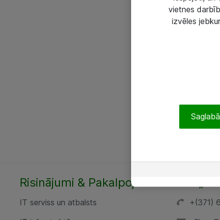
vietnes darbīb
izvēles jebku
Saglabāt
Risinājumi & Pakalpojumi
SIA „AT
IT serviss un atbalsts
+(371) 