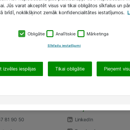
ai. Jūs varat akceptēt visus vai tikai obligātos sīkfailus un pā
rā brīdī, noklikšķinot zemāk konfidencialitātes iestatījumos.
L
Obligātie
Analītiskie
Mārketinga
Sīkfailu iestatījumi
 izvēles iespējas
Tikai obligātie
Pieņemt visu
EA”
Sekojiet mums
67 81 90 50
LinkedIn