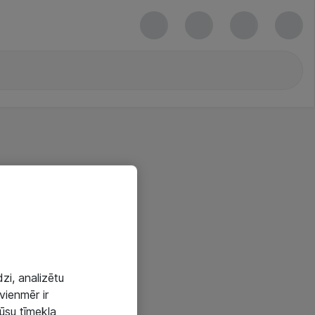
zi, analizētu
vienmēr ir
mūsu tīmekļa