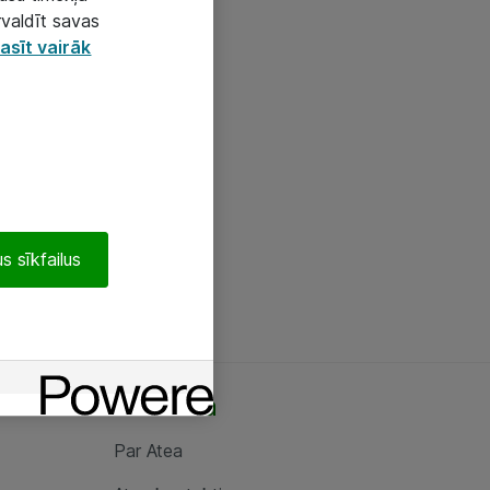
rvaldīt savas
asīt vairāk
s sīkfailus
Par Atea
Par Atea