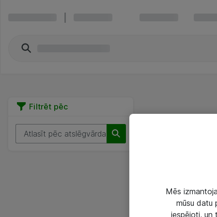
Filtrēt pēc
Mēs izmantojam
mūsu datu p
iespējoti, un