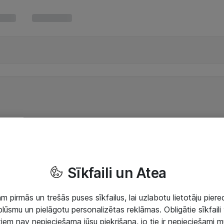
Sīkfaili un Atea
 pirmās un trešās puses sīkfailus, lai uzlabotu lietotāju piered
lūsmu un pielāgotu personalizētas reklāmas. Obligātie sīkfaili 
 tiem nav nepieciešama jūsu piekrišana, jo tie ir nepieciešami 