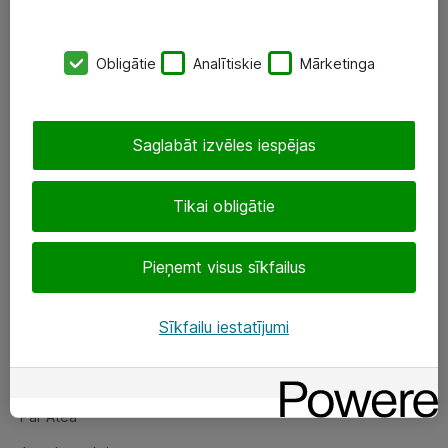
SIA „ATEA”
Obligātie
Analītiskie
Mārketinga
+(371) 67 81 90 50
eShop@atea.lv
Saglabāt izvēles iespējas
Ūnijas 15, Rīga
Tikai obligātie
Sekojiet mums
Pieņemt visus sīkfailus
LinkedIn
Facebook
Sīkfailu iestatījumi
Par Atea
Par Atea