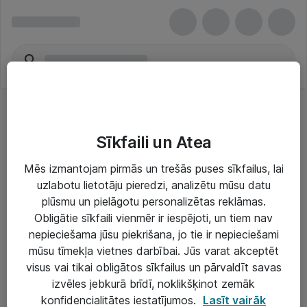
Sīkfaili un Atea
Mēs izmantojam pirmās un trešās puses sīkfailus, lai
uzlabotu lietotāju pieredzi, analizētu mūsu datu
Risinājumi & Pakalpojumi
plūsmu un pielāgotu personalizētas reklāmas.
Obligātie sīkfaili vienmēr ir iespējoti, un tiem nav
IT serviss un atbalsts
nepieciešama jūsu piekrišana, jo tie ir nepieciešami
IT infrastruktūra
mūsu tīmekļa vietnes darbībai. Jūs varat akceptēt
visus vai tikai obligātos sīkfailus un pārvaldīt savas
Darba vietu IT risinājumi
izvēles jebkurā brīdī, noklikšķinot zemāk
Serveri un datu centri
konfidencialitātes iestatījumos.
Lasīt vairāk