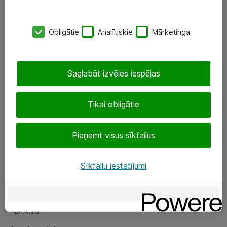
SIA „ATEA”
Obligātie
Analītiskie
Mārketinga
+(371) 67 81 90 50
eShop@atea.lv
Saglabāt izvēles iespējas
Ūnijas 15, Rīga
Tikai obligātie
Sekojiet mums
Pieņemt visus sīkfailus
LinkedIn
Facebook
Sīkfailu iestatījumi
Par Atea
Par Atea