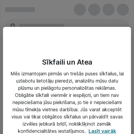
Sīkfaili un Atea
Mēs izmantojam pirmās un trešās puses sīkfailus, lai
uzlabotu lietotāju pieredzi, analizētu mūsu datu
Risinājumi & Pakalpojumi
plūsmu un pielāgotu personalizētas reklāmas.
Obligātie sīkfaili vienmēr ir iespējoti, un tiem nav
IT serviss un atbalsts
nepieciešama jūsu piekrišana, jo tie ir nepieciešami
IT infrastruktūra
mūsu tīmekļa vietnes darbībai. Jūs varat akceptēt
visus vai tikai obligātos sīkfailus un pārvaldīt savas
Darba vietu IT risinājumi
izvēles jebkurā brīdī, noklikšķinot zemāk
Serveri un datu centri
konfidencialitātes iestatījumos.
Lasīt vairāk