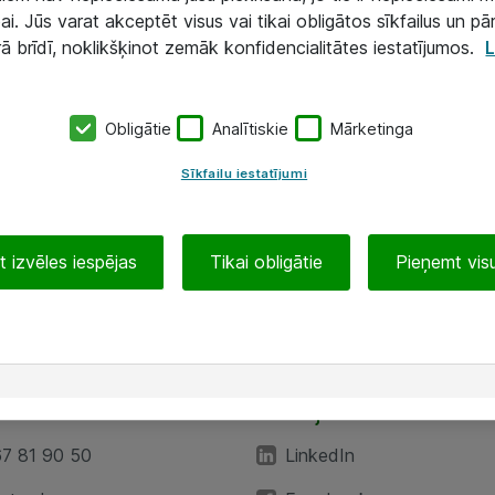
ai. Jūs varat akceptēt visus vai tikai obligātos sīkfailus un pā
rā brīdī, noklikšķinot zemāk konfidencialitātes iestatījumos.
L
Obligātie
Analītiskie
Mārketinga
Sīkfailu iestatījumi
 izvēles iespējas
Tikai obligātie
Pieņemt visu
EA”
Sekojiet mums
67 81 90 50
LinkedIn