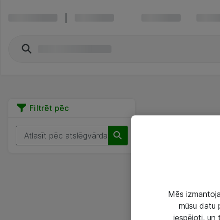
Filtrēt pēc
Mēs izmantojam
mūsu datu p
iespējoti, un