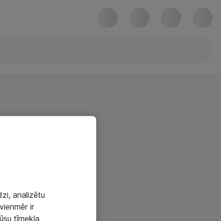
zi, analizētu
vienmēr ir
mūsu tīmekļa