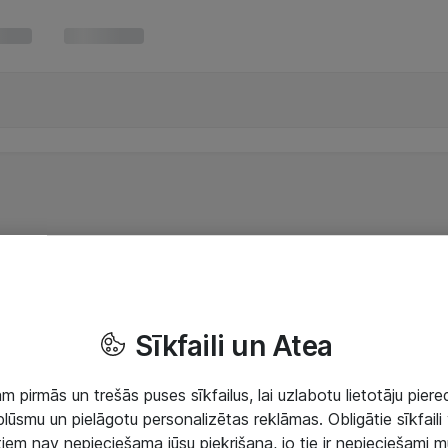
Sīkfaili un Atea
 pirmās un trešās puses sīkfailus, lai uzlabotu lietotāju piered
lūsmu un pielāgotu personalizētas reklāmas. Obligātie sīkfaili 
 tiem nav nepieciešama jūsu piekrišana, jo tie ir nepieciešami 