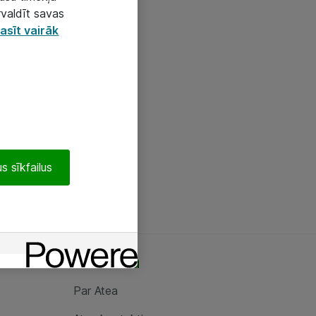
rvaldīt savas
asīt vairāk
s sīkfailus
Par Atea
Par Atea