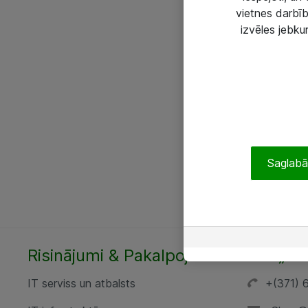
vietnes darbīb
izvēles jebku
Saglabāt
Risinājumi & Pakalpojumi
SIA „AT
IT serviss un atbalsts
+(371) 