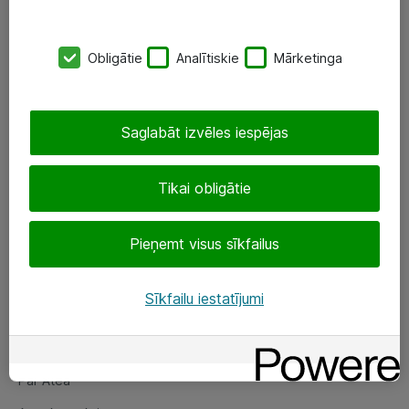
SIA „ATEA”
Obligātie
Analītiskie
Mārketinga
+(371) 67 81 90 50
eShop@atea.lv
Saglabāt izvēles iespējas
Ūnijas 15, Rīga
Tikai obligātie
Sekojiet mums
Pieņemt visus sīkfailus
LinkedIn
Facebook
Sīkfailu iestatījumi
Par Atea
Par Atea