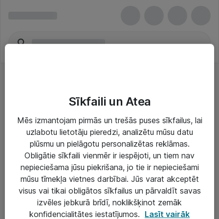
Sīkfaili un Atea
Mēs izmantojam pirmās un trešās puses sīkfailus, lai
uzlabotu lietotāju pieredzi, analizētu mūsu datu
Risinājumi & Pakalpojumi
plūsmu un pielāgotu personalizētas reklāmas.
Obligātie sīkfaili vienmēr ir iespējoti, un tiem nav
IT serviss un atbalsts
nepieciešama jūsu piekrišana, jo tie ir nepieciešami
IT infrastruktūra
mūsu tīmekļa vietnes darbībai. Jūs varat akceptēt
visus vai tikai obligātos sīkfailus un pārvaldīt savas
Darba vietu IT risinājumi
izvēles jebkurā brīdī, noklikšķinot zemāk
Serveri un datu centri
konfidencialitātes iestatījumos.
Lasīt vairāk