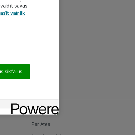
rvaldīt savas
asīt vairāk
s sīkfailus
Par Atea
Par Atea