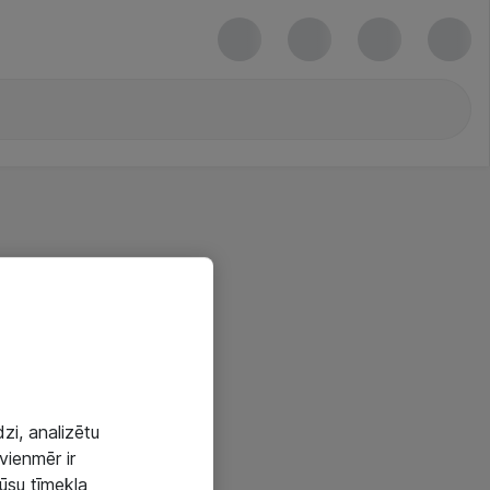
zi, analizētu
vienmēr ir
mūsu tīmekļa