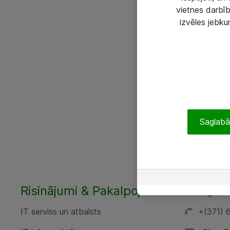
vietnes darbīb
izvēles jebku
Saglabāt
Risinājumi & Pakalpojumi
SIA „AT
IT serviss un atbalsts
+(371) 