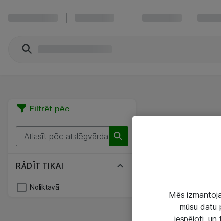
Filtrēt pēc
RĀDĪT TIKAI
Noliktavā
Mēs izmantojam
mūsu datu p
iespējoti, un