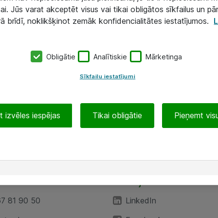
ai. Jūs varat akceptēt visus vai tikai obligātos sīkfailus un pā
rā brīdī, noklikšķinot zemāk konfidencialitātes iestatījumos.
L
Obligātie
Analītiskie
Mārketinga
Sīkfailu iestatījumi
 izvēles iespējas
Tikai obligātie
Pieņemt visu
EA”
Sekojiet mums
67 81 90 50
LinkedIn