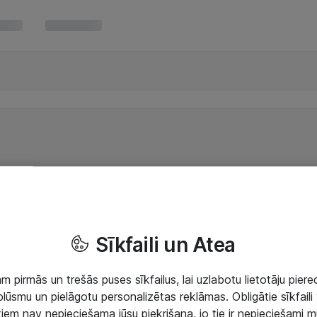
Sīkfaili un Atea
 pirmās un trešās puses sīkfailus, lai uzlabotu lietotāju piered
lūsmu un pielāgotu personalizētas reklāmas. Obligātie sīkfaili 
 tiem nav nepieciešama jūsu piekrišana, jo tie ir nepieciešami 