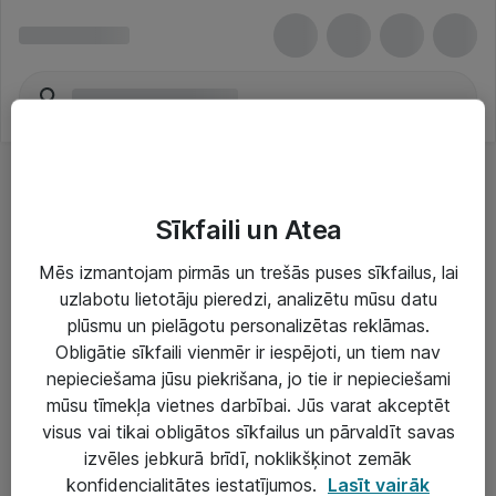
Sīkfaili un Atea
Mēs izmantojam pirmās un trešās puses sīkfailus, lai
uzlabotu lietotāju pieredzi, analizētu mūsu datu
Risinājumi & Pakalpojumi
plūsmu un pielāgotu personalizētas reklāmas.
Obligātie sīkfaili vienmēr ir iespējoti, un tiem nav
IT serviss un atbalsts
nepieciešama jūsu piekrišana, jo tie ir nepieciešami
IT infrastruktūra
mūsu tīmekļa vietnes darbībai. Jūs varat akceptēt
visus vai tikai obligātos sīkfailus un pārvaldīt savas
Darba vietu IT risinājumi
izvēles jebkurā brīdī, noklikšķinot zemāk
Serveri un datu centri
konfidencialitātes iestatījumos.
Lasīt vairāk