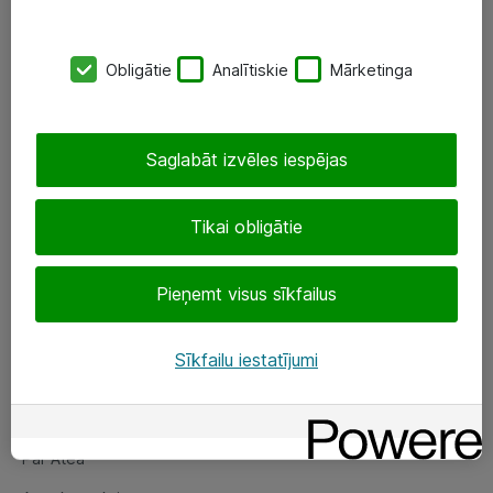
SIA „ATEA”
Obligātie
Analītiskie
Mārketinga
+(371) 67 81 90 50
eShop@atea.lv
Saglabāt izvēles iespējas
Ūnijas 15, Rīga
Tikai obligātie
Sekojiet mums
Pieņemt visus sīkfailus
LinkedIn
Facebook
Sīkfailu iestatījumi
Par Atea
Par Atea