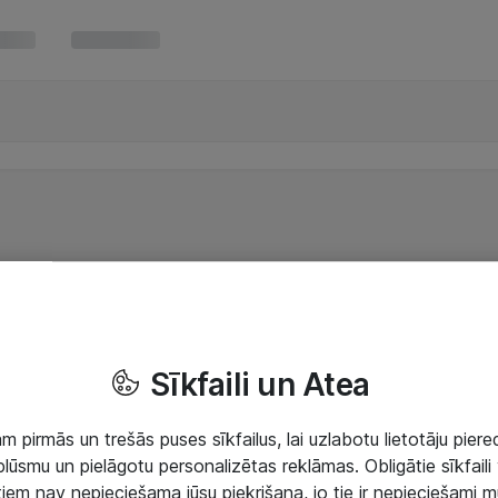
Sīkfaili un Atea
 pirmās un trešās puses sīkfailus, lai uzlabotu lietotāju piered
lūsmu un pielāgotu personalizētas reklāmas. Obligātie sīkfaili 
 tiem nav nepieciešama jūsu piekrišana, jo tie ir nepieciešami 