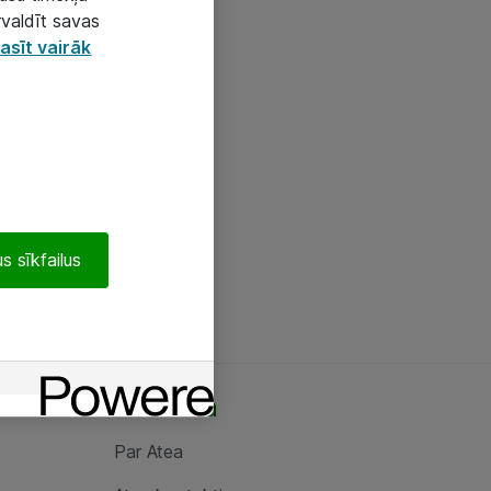
rvaldīt savas
asīt vairāk
s sīkfailus
Par Atea
Par Atea