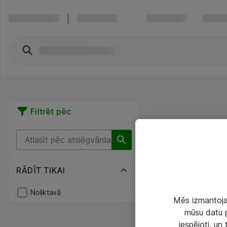
Filtrēt pēc
RĀDĪT TIKAI
Noliktavā
Mēs izmantojam
mūsu datu p
iespējoti, un