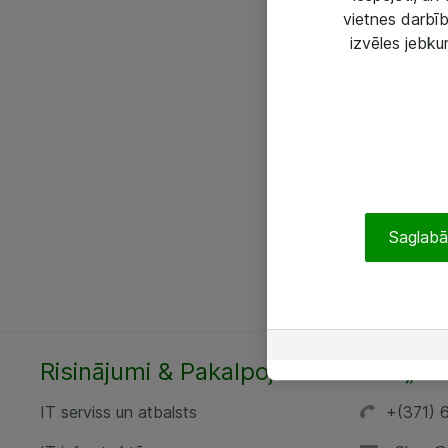
vietnes darbīb
izvēles jebku
Saglabāt
Risinājumi & Pakalpojumi
SIA „AT
IT serviss un atbalsts
+(371) 