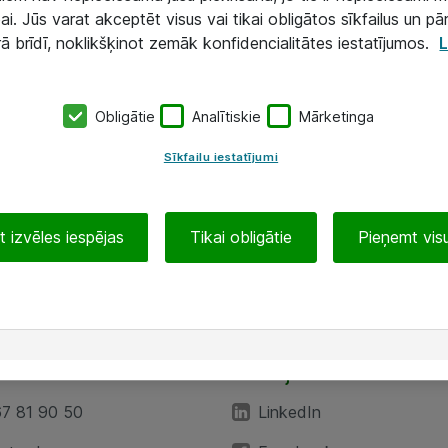
ai. Jūs varat akceptēt visus vai tikai obligātos sīkfailus un pā
rā brīdī, noklikšķinot zemāk konfidencialitātes iestatījumos.
L
Obligātie
Analītiskie
Mārketinga
Sīkfailu iestatījumi
 izvēles iespējas
Tikai obligātie
Pieņemt visu
EA”
Sekojiet mums
67 81 90 50
LinkedIn