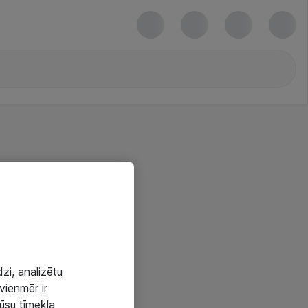
zi, analizētu
vienmēr ir
mūsu tīmekļa