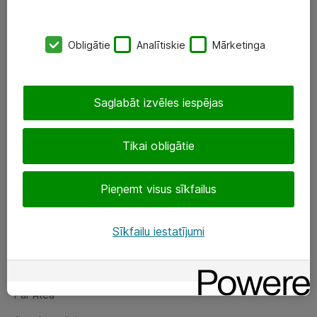
SIA „ATEA”
Obligātie
Analītiskie
Mārketinga
+(371) 67 81 90 50
eShop@atea.lv
Saglabāt izvēles iespējas
Ūnijas 15, Rīga
Tikai obligātie
Sekojiet mums
Pieņemt visus sīkfailus
LinkedIn
Facebook
Sīkfailu iestatījumi
Par Atea
Par Atea