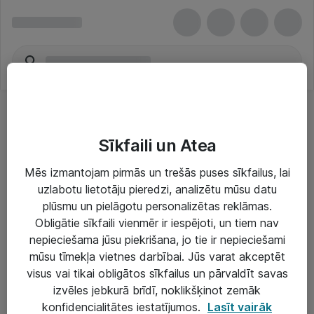
Sīkfaili un Atea
Mēs izmantojam pirmās un trešās puses sīkfailus, lai
uzlabotu lietotāju pieredzi, analizētu mūsu datu
Risinājumi & Pakalpojumi
plūsmu un pielāgotu personalizētas reklāmas.
Obligātie sīkfaili vienmēr ir iespējoti, un tiem nav
IT serviss un atbalsts
nepieciešama jūsu piekrišana, jo tie ir nepieciešami
IT infrastruktūra
mūsu tīmekļa vietnes darbībai. Jūs varat akceptēt
visus vai tikai obligātos sīkfailus un pārvaldīt savas
Darba vietu IT risinājumi
izvēles jebkurā brīdī, noklikšķinot zemāk
Serveri un datu centri
konfidencialitātes iestatījumos.
Lasīt vairāk