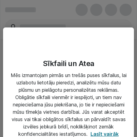
Sīkfaili un Atea
Mēs izmantojam pirmās un trešās puses sīkfailus, lai
uzlabotu lietotāju pieredzi, analizētu mūsu datu
Risinājumi & Pakalpojumi
plūsmu un pielāgotu personalizētas reklāmas.
Obligātie sīkfaili vienmēr ir iespējoti, un tiem nav
IT serviss un atbalsts
nepieciešama jūsu piekrišana, jo tie ir nepieciešami
IT infrastruktūra
mūsu tīmekļa vietnes darbībai. Jūs varat akceptēt
visus vai tikai obligātos sīkfailus un pārvaldīt savas
Darba vietu IT risinājumi
izvēles jebkurā brīdī, noklikšķinot zemāk
Serveri un datu centri
konfidencialitātes iestatījumos.
Lasīt vairāk