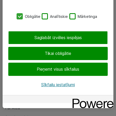
SIA „ATEA”
Obligātie
Analītiskie
Mārketinga
+(371) 67 81 90 50
eShop@atea.lv
Saglabāt izvēles iespējas
Ūnijas 15, Rīga
Tikai obligātie
Sekojiet mums
Pieņemt visus sīkfailus
LinkedIn
Facebook
Sīkfailu iestatījumi
Par Atea
Par Atea