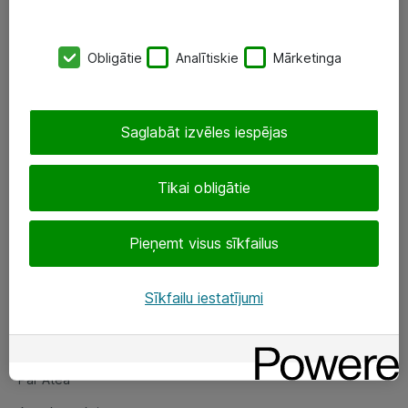
SIA „ATEA”
Obligātie
Analītiskie
Mārketinga
+(371) 67 81 90 50
eShop@atea.lv
Saglabāt izvēles iespējas
Ūnijas 15, Rīga
Tikai obligātie
Sekojiet mums
Pieņemt visus sīkfailus
LinkedIn
Facebook
Sīkfailu iestatījumi
Par Atea
Par Atea