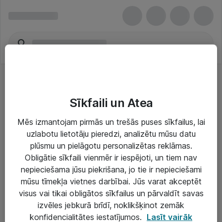
Sīkfaili un Atea
Mēs izmantojam pirmās un trešās puses sīkfailus, lai
uzlabotu lietotāju pieredzi, analizētu mūsu datu
Risinājumi & Pakalpojumi
plūsmu un pielāgotu personalizētas reklāmas.
Obligātie sīkfaili vienmēr ir iespējoti, un tiem nav
IT serviss un atbalsts
nepieciešama jūsu piekrišana, jo tie ir nepieciešami
IT infrastruktūra
mūsu tīmekļa vietnes darbībai. Jūs varat akceptēt
visus vai tikai obligātos sīkfailus un pārvaldīt savas
Darba vietu IT risinājumi
izvēles jebkurā brīdī, noklikšķinot zemāk
Serveri un datu centri
konfidencialitātes iestatījumos.
Lasīt vairāk