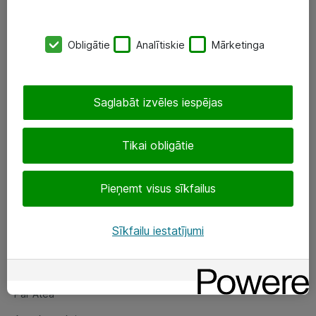
SIA „ATEA”
Obligātie
Analītiskie
Mārketinga
+(371) 67 81 90 50
eShop@atea.lv
Saglabāt izvēles iespējas
Ūnijas 15, Rīga
Tikai obligātie
Sekojiet mums
Pieņemt visus sīkfailus
LinkedIn
Facebook
Sīkfailu iestatījumi
Par Atea
Par Atea