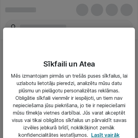
Sīkfaili un Atea
Mēs izmantojam pirmās un trešās puses sīkfailus, lai
uzlabotu lietotāju pieredzi, analizētu mūsu datu
Risinājumi & Pakalpojumi
plūsmu un pielāgotu personalizētas reklāmas.
Obligātie sīkfaili vienmēr ir iespējoti, un tiem nav
IT serviss un atbalsts
nepieciešama jūsu piekrišana, jo tie ir nepieciešami
IT infrastruktūra
mūsu tīmekļa vietnes darbībai. Jūs varat akceptēt
visus vai tikai obligātos sīkfailus un pārvaldīt savas
Darba vietu IT risinājumi
izvēles jebkurā brīdī, noklikšķinot zemāk
Serveri un datu centri
konfidencialitātes iestatījumos.
Lasīt vairāk