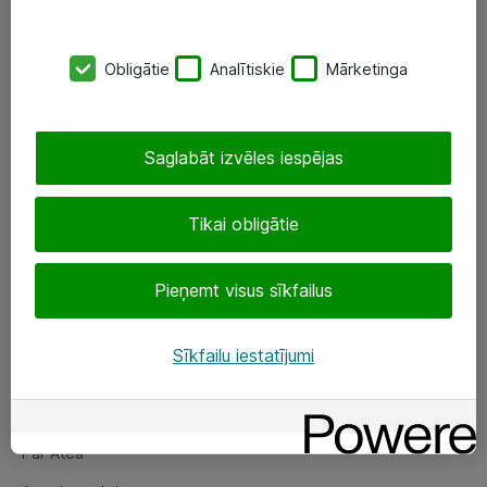
SIA „ATEA”
Obligātie
Analītiskie
Mārketinga
+(371) 67 81 90 50
eShop@atea.lv
Saglabāt izvēles iespējas
Ūnijas 15, Rīga
Tikai obligātie
Sekojiet mums
Pieņemt visus sīkfailus
LinkedIn
Facebook
Sīkfailu iestatījumi
Par Atea
Par Atea