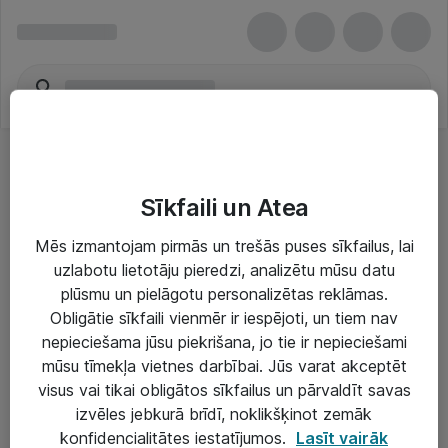
Sīkfaili un Atea
Mēs izmantojam pirmās un trešās puses sīkfailus, lai
uzlabotu lietotāju pieredzi, analizētu mūsu datu
Risinājumi & Pakalpojumi
plūsmu un pielāgotu personalizētas reklāmas.
Obligātie sīkfaili vienmēr ir iespējoti, un tiem nav
IT serviss un atbalsts
nepieciešama jūsu piekrišana, jo tie ir nepieciešami
IT infrastruktūra
mūsu tīmekļa vietnes darbībai. Jūs varat akceptēt
visus vai tikai obligātos sīkfailus un pārvaldīt savas
Darba vietu IT risinājumi
izvēles jebkurā brīdī, noklikšķinot zemāk
Serveri un datu centri
konfidencialitātes iestatījumos.
Lasīt vairāk