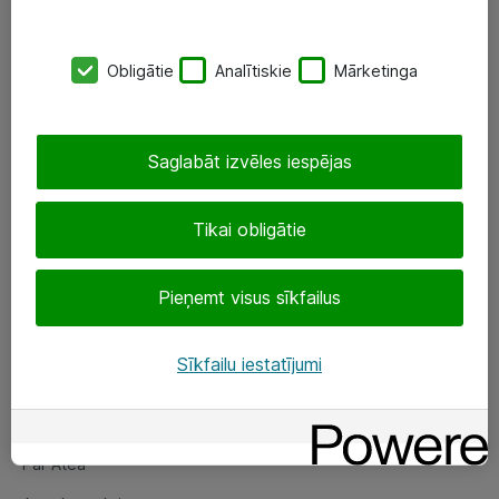
SIA „ATEA”
Obligātie
Analītiskie
Mārketinga
+(371) 67 81 90 50
eShop@atea.lv
Saglabāt izvēles iespējas
Ūnijas 15, Rīga
Tikai obligātie
Sekojiet mums
Pieņemt visus sīkfailus
LinkedIn
Facebook
Sīkfailu iestatījumi
Par Atea
Par Atea