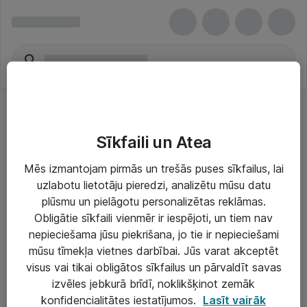
Sīkfaili un Atea
Mēs izmantojam pirmās un trešās puses sīkfailus, lai
uzlabotu lietotāju pieredzi, analizētu mūsu datu
Risinājumi & Pakalpojumi
plūsmu un pielāgotu personalizētas reklāmas.
Obligātie sīkfaili vienmēr ir iespējoti, un tiem nav
IT serviss un atbalsts
nepieciešama jūsu piekrišana, jo tie ir nepieciešami
IT infrastruktūra
mūsu tīmekļa vietnes darbībai. Jūs varat akceptēt
visus vai tikai obligātos sīkfailus un pārvaldīt savas
Darba vietu IT risinājumi
izvēles jebkurā brīdī, noklikšķinot zemāk
Serveri un datu centri
konfidencialitātes iestatījumos.
Lasīt vairāk