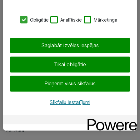
SIA „ATEA”
Obligātie
Analītiskie
Mārketinga
+(371) 67 81 90 50
eShop@atea.lv
Saglabāt izvēles iespējas
Ūnijas 15, Rīga
Tikai obligātie
Sekojiet mums
Pieņemt visus sīkfailus
LinkedIn
Facebook
Sīkfailu iestatījumi
Par Atea
Par Atea