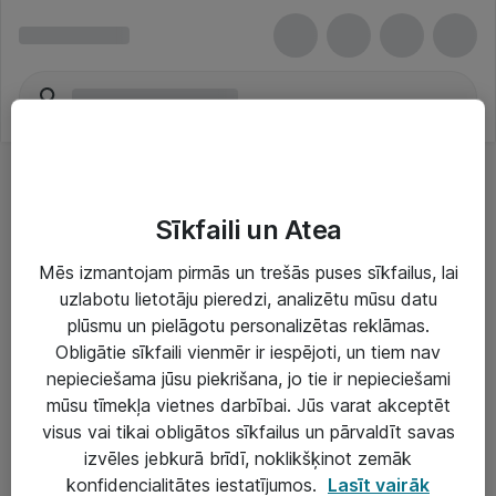
Sīkfaili un Atea
Mēs izmantojam pirmās un trešās puses sīkfailus, lai
uzlabotu lietotāju pieredzi, analizētu mūsu datu
Risinājumi & Pakalpojumi
plūsmu un pielāgotu personalizētas reklāmas.
Obligātie sīkfaili vienmēr ir iespējoti, un tiem nav
IT serviss un atbalsts
nepieciešama jūsu piekrišana, jo tie ir nepieciešami
IT infrastruktūra
mūsu tīmekļa vietnes darbībai. Jūs varat akceptēt
visus vai tikai obligātos sīkfailus un pārvaldīt savas
Darba vietu IT risinājumi
izvēles jebkurā brīdī, noklikšķinot zemāk
Serveri un datu centri
konfidencialitātes iestatījumos.
Lasīt vairāk