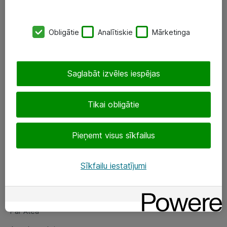
SIA „ATEA”
Obligātie
Analītiskie
Mārketinga
+(371) 67 81 90 50
eShop@atea.lv
Saglabāt izvēles iespējas
Ūnijas 15, Rīga
Tikai obligātie
Sekojiet mums
Pieņemt visus sīkfailus
LinkedIn
Facebook
Sīkfailu iestatījumi
Par Atea
Par Atea