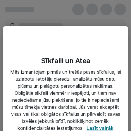
Sīkfaili un Atea
Mēs izmantojam pirmās un trešās puses sīkfailus, lai
uzlabotu lietotāju pieredzi, analizētu mūsu datu
Risinājumi & Pakalpojumi
plūsmu un pielāgotu personalizētas reklāmas.
Obligātie sīkfaili vienmēr ir iespējoti, un tiem nav
IT serviss un atbalsts
nepieciešama jūsu piekrišana, jo tie ir nepieciešami
IT infrastruktūra
mūsu tīmekļa vietnes darbībai. Jūs varat akceptēt
visus vai tikai obligātos sīkfailus un pārvaldīt savas
Darba vietu IT risinājumi
izvēles jebkurā brīdī, noklikšķinot zemāk
Serveri un datu centri
konfidencialitātes iestatījumos.
Lasīt vairāk