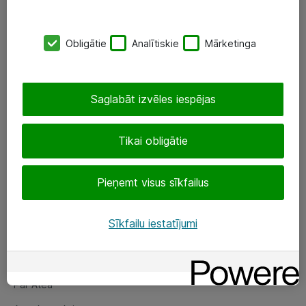
SIA „ATEA”
Obligātie
Analītiskie
Mārketinga
+(371) 67 81 90 50
eShop@atea.lv
Saglabāt izvēles iespējas
Ūnijas 15, Rīga
Tikai obligātie
Sekojiet mums
Pieņemt visus sīkfailus
LinkedIn
Facebook
Sīkfailu iestatījumi
Par Atea
Par Atea