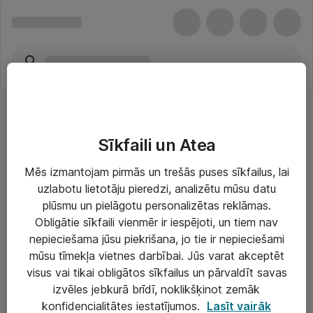
Sīkfaili un Atea
Mēs izmantojam pirmās un trešās puses sīkfailus, lai
uzlabotu lietotāju pieredzi, analizētu mūsu datu
Risinājumi & Pakalpojumi
plūsmu un pielāgotu personalizētas reklāmas.
Obligātie sīkfaili vienmēr ir iespējoti, un tiem nav
IT serviss un atbalsts
nepieciešama jūsu piekrišana, jo tie ir nepieciešami
IT infrastruktūra
mūsu tīmekļa vietnes darbībai. Jūs varat akceptēt
visus vai tikai obligātos sīkfailus un pārvaldīt savas
Darba vietu IT risinājumi
izvēles jebkurā brīdī, noklikšķinot zemāk
Serveri un datu centri
konfidencialitātes iestatījumos.
Lasīt vairāk