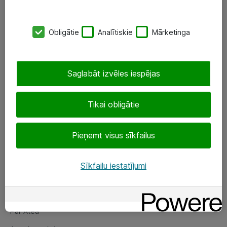
SIA „ATEA”
Obligātie
Analītiskie
Mārketinga
+(371) 67 81 90 50
eShop@atea.lv
Saglabāt izvēles iespējas
Ūnijas 15, Rīga
Tikai obligātie
Sekojiet mums
Pieņemt visus sīkfailus
LinkedIn
Facebook
Sīkfailu iestatījumi
Par Atea
Par Atea