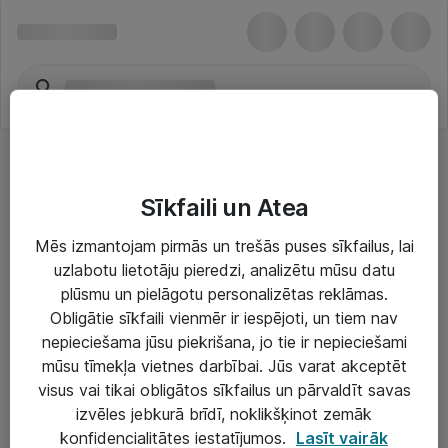
Sīkfaili un Atea
Mēs izmantojam pirmās un trešās puses sīkfailus, lai
uzlabotu lietotāju pieredzi, analizētu mūsu datu
Risinājumi & Pakalpojumi
plūsmu un pielāgotu personalizētas reklāmas.
Obligātie sīkfaili vienmēr ir iespējoti, un tiem nav
IT serviss un atbalsts
nepieciešama jūsu piekrišana, jo tie ir nepieciešami
IT infrastruktūra
mūsu tīmekļa vietnes darbībai. Jūs varat akceptēt
visus vai tikai obligātos sīkfailus un pārvaldīt savas
Darba vietu IT risinājumi
izvēles jebkurā brīdī, noklikšķinot zemāk
Serveri un datu centri
konfidencialitātes iestatījumos.
Lasīt vairāk