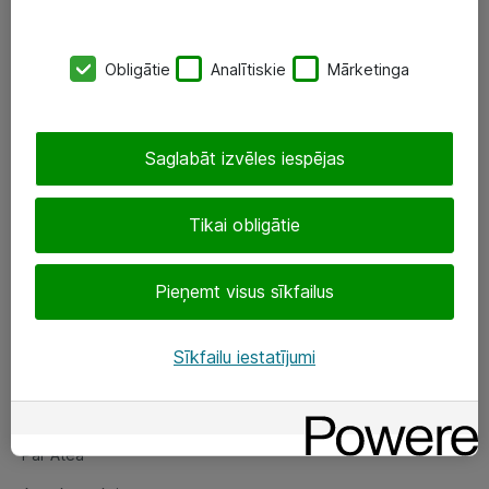
SIA „ATEA”
Obligātie
Analītiskie
Mārketinga
+(371) 67 81 90 50
eShop@atea.lv
Saglabāt izvēles iespējas
Ūnijas 15, Rīga
Tikai obligātie
Sekojiet mums
Pieņemt visus sīkfailus
LinkedIn
Facebook
Sīkfailu iestatījumi
Par Atea
Par Atea