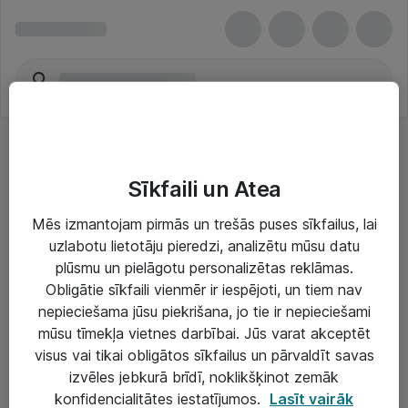
Sīkfaili un Atea
Mēs izmantojam pirmās un trešās puses sīkfailus, lai
uzlabotu lietotāju pieredzi, analizētu mūsu datu
Risinājumi & Pakalpojumi
plūsmu un pielāgotu personalizētas reklāmas.
Obligātie sīkfaili vienmēr ir iespējoti, un tiem nav
IT serviss un atbalsts
nepieciešama jūsu piekrišana, jo tie ir nepieciešami
IT infrastruktūra
mūsu tīmekļa vietnes darbībai. Jūs varat akceptēt
visus vai tikai obligātos sīkfailus un pārvaldīt savas
Darba vietu IT risinājumi
izvēles jebkurā brīdī, noklikšķinot zemāk
Serveri un datu centri
konfidencialitātes iestatījumos.
Lasīt vairāk