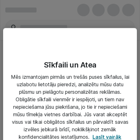
Sīkfaili un Atea
Mēs izmantojam pirmās un trešās puses sīkfailus, lai
uzlabotu lietotāju pieredzi, analizētu mūsu datu
Risinājumi & Pakalpojumi
plūsmu un pielāgotu personalizētas reklāmas.
Obligātie sīkfaili vienmēr ir iespējoti, un tiem nav
IT serviss un atbalsts
nepieciešama jūsu piekrišana, jo tie ir nepieciešami
IT infrastruktūra
mūsu tīmekļa vietnes darbībai. Jūs varat akceptēt
visus vai tikai obligātos sīkfailus un pārvaldīt savas
Darba vietu IT risinājumi
izvēles jebkurā brīdī, noklikšķinot zemāk
Serveri un datu centri
konfidencialitātes iestatījumos.
Lasīt vairāk