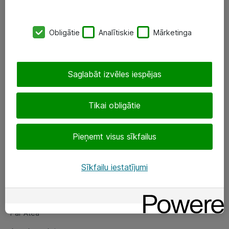
SIA „ATEA”
Obligātie
Analītiskie
Mārketinga
+(371) 67 81 90 50
eShop@atea.lv
Saglabāt izvēles iespējas
Ūnijas 15, Rīga
Tikai obligātie
Sekojiet mums
Pieņemt visus sīkfailus
LinkedIn
Facebook
Sīkfailu iestatījumi
Par Atea
Par Atea