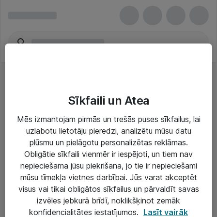
Sīkfaili un Atea
Mēs izmantojam pirmās un trešās puses sīkfailus, lai
uzlabotu lietotāju pieredzi, analizētu mūsu datu
Risinājumi & Pakalpojumi
plūsmu un pielāgotu personalizētas reklāmas.
Obligātie sīkfaili vienmēr ir iespējoti, un tiem nav
IT serviss un atbalsts
nepieciešama jūsu piekrišana, jo tie ir nepieciešami
IT infrastruktūra
mūsu tīmekļa vietnes darbībai. Jūs varat akceptēt
visus vai tikai obligātos sīkfailus un pārvaldīt savas
Darba vietu IT risinājumi
izvēles jebkurā brīdī, noklikšķinot zemāk
Serveri un datu centri
konfidencialitātes iestatījumos.
Lasīt vairāk