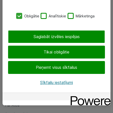
SIA „ATEA”
Obligātie
Analītiskie
Mārketinga
+(371) 67 81 90 50
eShop@atea.lv
Saglabāt izvēles iespējas
Ūnijas 15, Rīga
Tikai obligātie
Sekojiet mums
Pieņemt visus sīkfailus
LinkedIn
Facebook
Sīkfailu iestatījumi
Par Atea
Par Atea