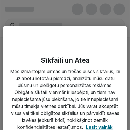
Sīkfaili un Atea
Mēs izmantojam pirmās un trešās puses sīkfailus, lai
uzlabotu lietotāju pieredzi, analizētu mūsu datu
Risinājumi & Pakalpojumi
plūsmu un pielāgotu personalizētas reklāmas.
Obligātie sīkfaili vienmēr ir iespējoti, un tiem nav
IT serviss un atbalsts
nepieciešama jūsu piekrišana, jo tie ir nepieciešami
IT infrastruktūra
mūsu tīmekļa vietnes darbībai. Jūs varat akceptēt
visus vai tikai obligātos sīkfailus un pārvaldīt savas
Darba vietu IT risinājumi
izvēles jebkurā brīdī, noklikšķinot zemāk
Serveri un datu centri
konfidencialitātes iestatījumos.
Lasīt vairāk