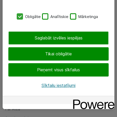
SIA „ATEA”
Obligātie
Analītiskie
Mārketinga
+(371) 67 81 90 50
eShop@atea.lv
Saglabāt izvēles iespējas
Ūnijas 15, Rīga
Tikai obligātie
Sekojiet mums
Pieņemt visus sīkfailus
LinkedIn
Facebook
Sīkfailu iestatījumi
Par Atea
Par Atea