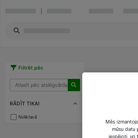
Filtrēt pēc
RĀDĪT TIKAI
Noliktavā
Mēs izmantojam
mūsu datu p
iespējoti, un