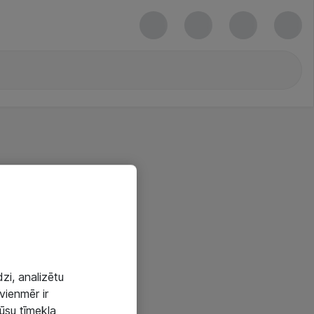
zi, analizētu
vienmēr ir
mūsu tīmekļa