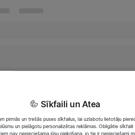
Sīkfaili un Atea
 pirmās un trešās puses sīkfailus, lai uzlabotu lietotāju piered
lūsmu un pielāgotu personalizētas reklāmas. Obligātie sīkfaili 
 tiem nav nepieciešama jūsu piekrišana, jo tie ir nepieciešami 