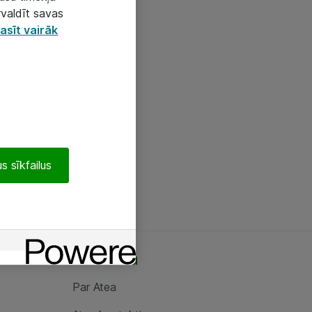
rvaldīt savas
asīt vairāk
s sīkfailus
Par Atea
Par Atea