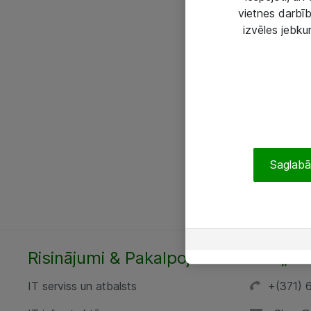
vietnes darbīb
izvēles jebku
Saglabāt
Risinājumi & Pakalpojumi
SIA „AT
IT serviss un atbalsts
+(371) 