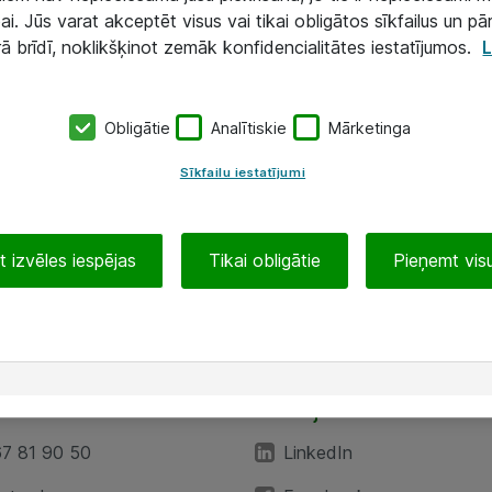
ai. Jūs varat akceptēt visus vai tikai obligātos sīkfailus un pā
rā brīdī, noklikšķinot zemāk konfidencialitātes iestatījumos.
L
Obligātie
Analītiskie
Mārketinga
Sīkfailu iestatījumi
 izvēles iespējas
Tikai obligātie
Pieņemt visu
EA”
Sekojiet mums
67 81 90 50
LinkedIn