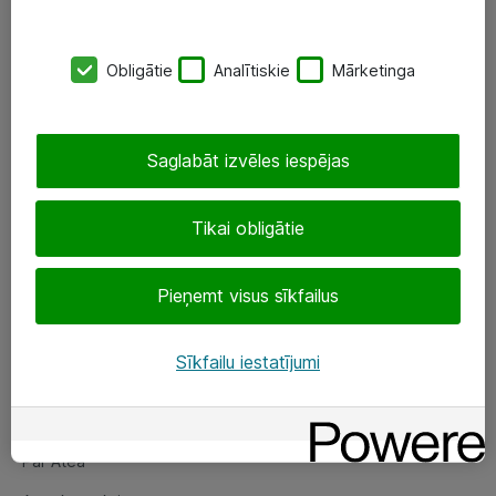
SIA „ATEA”
Obligātie
Analītiskie
Mārketinga
+(371) 67 81 90 50
eShop@atea.lv
Saglabāt izvēles iespējas
Ūnijas 15, Rīga
Tikai obligātie
Sekojiet mums
Pieņemt visus sīkfailus
LinkedIn
Facebook
Sīkfailu iestatījumi
Par Atea
Par Atea