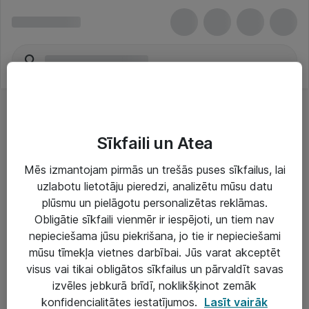
Sīkfaili un Atea
Mēs izmantojam pirmās un trešās puses sīkfailus, lai
uzlabotu lietotāju pieredzi, analizētu mūsu datu
Risinājumi & Pakalpojumi
plūsmu un pielāgotu personalizētas reklāmas.
Obligātie sīkfaili vienmēr ir iespējoti, un tiem nav
IT serviss un atbalsts
nepieciešama jūsu piekrišana, jo tie ir nepieciešami
IT infrastruktūra
mūsu tīmekļa vietnes darbībai. Jūs varat akceptēt
visus vai tikai obligātos sīkfailus un pārvaldīt savas
Darba vietu IT risinājumi
izvēles jebkurā brīdī, noklikšķinot zemāk
Serveri un datu centri
konfidencialitātes iestatījumos.
Lasīt vairāk